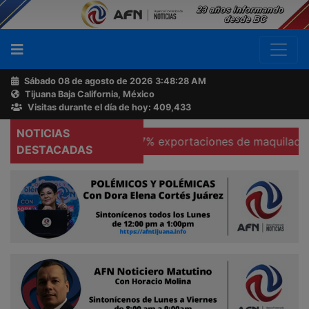
Sábado 08 de agosto de 2026
3:48:29 AM
Tijuana Baja California, México
Buscador
Visitas durante el día de hoy: 409,433
NOTICIAS
as
Se hunden 37% exportaciones de maquiladoras en Te
Acerca
DESTACADAS
de
AFN
Ventas
y
Contacto
Reportero