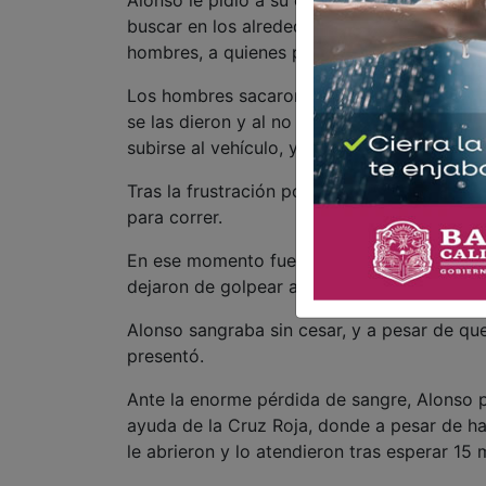
buscar en los alrededores las pertenencia
hombres, a quienes preguntaron si sabían a
Los hombres sacaron sus armas y los empeza
se las dieron y al no poder encenderlo (mie
subirse al vehículo, y en un descuido de los 
Tras la frustración por no poder llevarse 
para correr.
En ese momento fueron vistos por un hombr
dejaron de golpear a la víctima y salieron 
Alonso sangraba sin cesar, y a pesar de que 
presentó.
Ante la enorme pérdida de sangre, Alonso p
ayuda de la Cruz Roja, donde a pesar de ha
le abrieron y lo atendieron tras esperar 15 