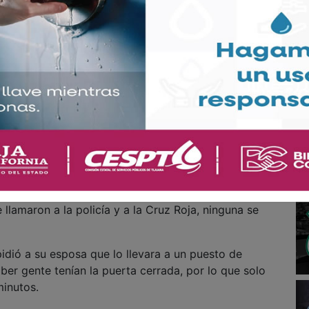
s perdidas. En ese momento se les acercaron dos
lgo del incidente.
ron a amenazar; pidiéndoles las llaves del carro;
ntras la pareja grita pidiendo ayuda) los obligaron a
delincuentes Alonso tiró las llaves lejos en la arena.
la unidad, golpearon a Alonso y su esposa aprovechó
e que pasaba, y que les empezó a gritar, por lo que
corriendo.
llamaron a la policía y a la Cruz Roja, ninguna se
idió a su esposa que lo llevara a un puesto de
ber gente tenían la puerta cerrada, por lo que solo
minutos.