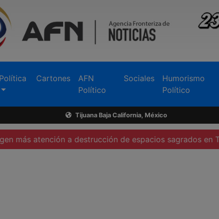
Política
Cartones
AFN
Sociales
Humorismo
Político
Político
Tijuana Baja California, México
tención a destrucción de espacios sagrados en Tecate