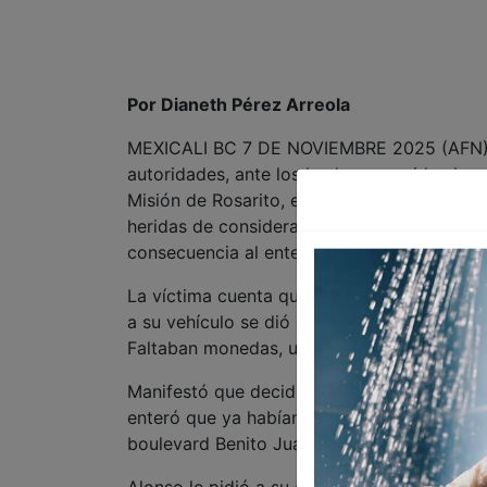
Por Dianeth Pérez Arreola
MEXICALI BC 7 DE NOVIEMBRE 2025 (AFN).- 
autoridades, ante los hechos ocurridos la 
Misión de Rosarito, en la que fueron atac
heridas de consideración a Alonso, en tant
consecuencia al enterarse de la situación.
La víctima cuenta que ese día fue como hac
a su vehículo se dió cuenta que le habían q
Faltaban monedas, una maleta con ropa depo
Manifestó que decidió ir a su casa para rep
enteró que ya habían intentado sacar 4 mil
boulevard Benito Juárez en Rosarito, pero 
Alonso le pidió a su esposa Claudia que lo