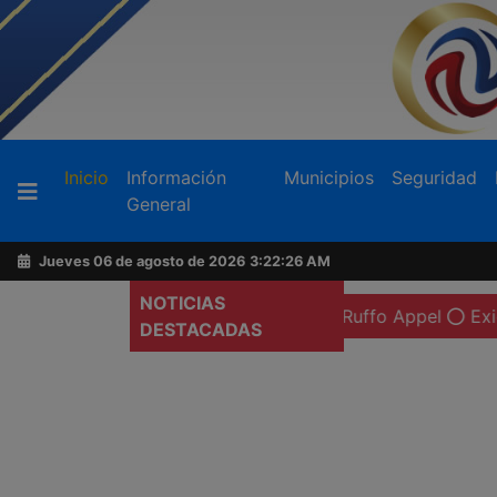
Buscador
(current)
Inicio
Información
Municipios
Seguridad
General
Acerca
de
Jueves 06 de agosto de 2026
3:22:27 AM
AFN
NOTICIAS
ión preventiva domiciliaria de Ruffo Appel
Exigen más a
DESTACADAS
Ventas
y
Contacto
Reportero