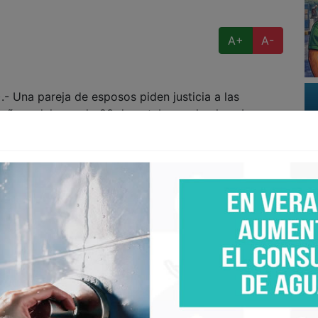
A+
A-
Una pareja de esposos piden justicia a las
mañana del pasado 23 de octubre en la playa La
ados por dos hombres armados, que le propinaron
o que los agentes del orden no actuaron en
ía siempre a caminar a la playa, cuando al regresar
uebrado un vidrio y hecho daños a la carrocería.
rtiva y dos tarjetas de crédito, entre otras cosas.
ortar inmediatamente las tarjetas bancarias, y se
 200 dólares de un cajero automático ubicado en el
el banco bloqueó la operación.
 acompañara a la playa donde sucedió el robo, para