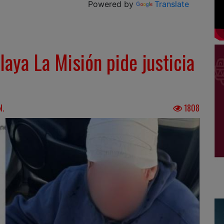
Powered by
Translate
laya La Misión pide justicia
N.
1808