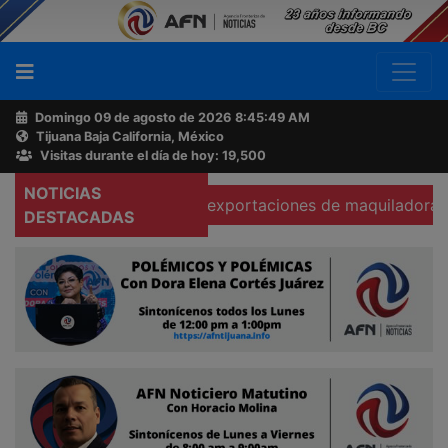
Domingo 09 de agosto de 2026
8:45:50 AM
Tijuana Baja California, México
Buscador
Visitas durante el día de hoy: 19,500
NOTICIAS
Se hunden 37% exportaciones de maquiladoras en Teca
Acerca
DESTACADAS
de
AFN
Ventas
y
Contacto
Reportero