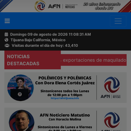
Domingo 09 de agosto de 2026
11:08:32 AM
Tijuana Baja California, México
Buscador
Visitas durante el día de hoy: 43,410
NOTICIAS
Se hunden 37% exportaciones de maquiladoras en Tec
Acerca
DESTACADAS
de
AFN
Ventas
y
Contacto
Reportero