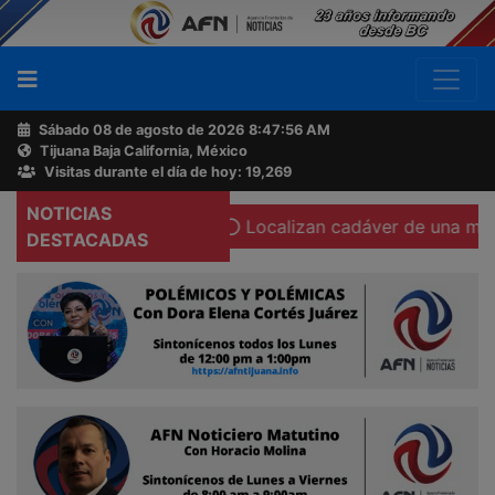
Sábado 08 de agosto de 2026
8:47:57 AM
Tijuana Baja California, México
Buscador
Visitas durante el día de hoy: 19,269
NOTICIAS
u cámara corporal
Localizan cadáver de una mujer calcin
Acerca
DESTACADAS
de
AFN
Ventas
y
Contacto
Reportero