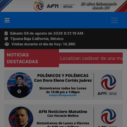
Sábado 08 de agosto de 2026
8:21:20 AM
Tijuana Baja California, México
Buscador
Visitas durante el día de hoy: 14,980
NOTICIAS
su cámara corporal
Localizan cadáver de una mujer calcin
Acerca
DESTACADAS
de
AFN
Ventas
y
Contacto
Reportero