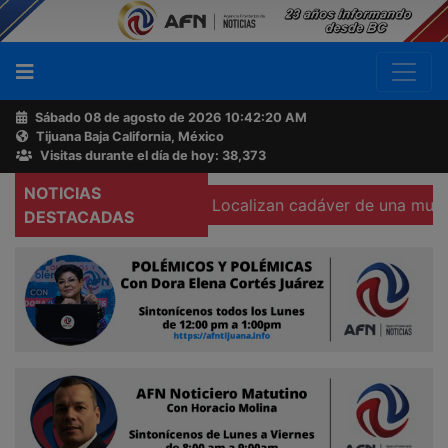
Sábado 08 de agosto de 2026
10:42:21 AM
Tijuana Baja California, México
Buscador
Visitas durante el día de hoy: 38,373
NOTICIAS
cámara corporal
Localizan cadáver de una mujer calcinad
Acerca
DESTACADAS
de
AFN
Ventas
y
Contacto
Reportero