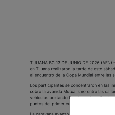
TIJUANA BC 13 DE JUNIO DE 2026 (AFN).- D
en Tijuana realizaron la tarde de este sába
al encuentro de la Copa Mundial entre las s
Los participantes se concentraron en las i
sobre la avenida Mutualismo entre las call
vehículos portando banderas de Haití y hac
puntos del primer cuadro de la ciudad.
La caravana avanzó hasta la avenida Revoluc