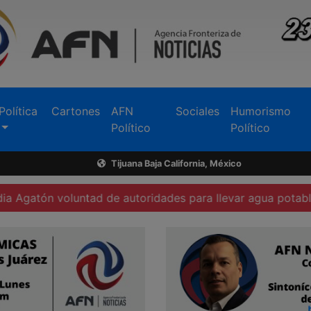
Política
Cartones
AFN
Sociales
Humorismo
Político
Político
Tijuana Baja California, México
ad de autoridades para llevar agua potable a San Vicente