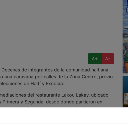
A+
A-
ecenas de integrantes de la comunidad haitiana
do una caravana por calles de la Zona Centro, previo
elecciones de Haití y Escocia.
nmediaciones del restaurante Lakou Lakay, ubicado
es Primera y Segunda, desde donde partieron en
iendo sonar los claxon mientras recorrían diversos
ión, una de las principales vialidades turísticas de