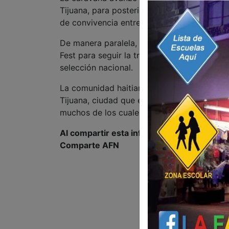
Tijuana, para posteriormente regresar al pu
de convivencia entre miembros de la comuni
De manera paralela, otro grupo de migrantes
Fest para seguir la transmisión del encuent
selección nacional.
La comunidad haitiana es una de las más n
Tijuana, ciudad que en los últimos años ha 
muchos de los cuales han decidido estable
Al compartir esta información, apoyas a l
Comparte AFN