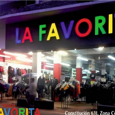
nto de partida, donde continuaron las actividades
dad haitiana radicada en la ciudad.
 haitianos se reunió en las instalaciones de Baja Fut
ro mundialista, en un ambiente de apoyo a su
umerosas entre la población migrante que reside en
recibido a miles de ciudadanos de ese país caribeño,
cerse de manera permanente en esta frontera.
a prensa que necesitas