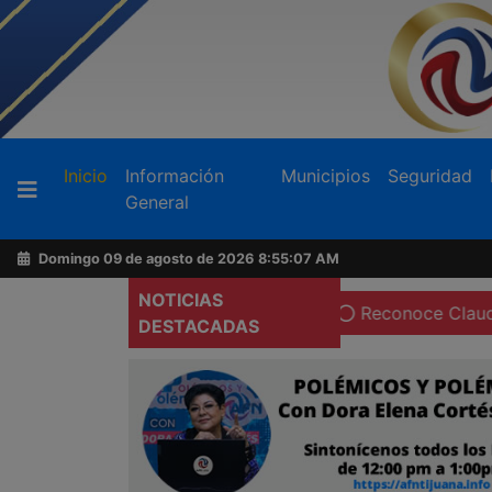
Buscador
(current)
Inicio
Información
Municipios
Seguridad
General
Acerca
de
Domingo 09 de agosto de 2026
8:55:08 AM
AFN
NOTICIAS
maquiladoras en Tecate
Reconoce Claudia Agatón volunt
DESTACADAS
Ventas
y
Contacto
Reportero