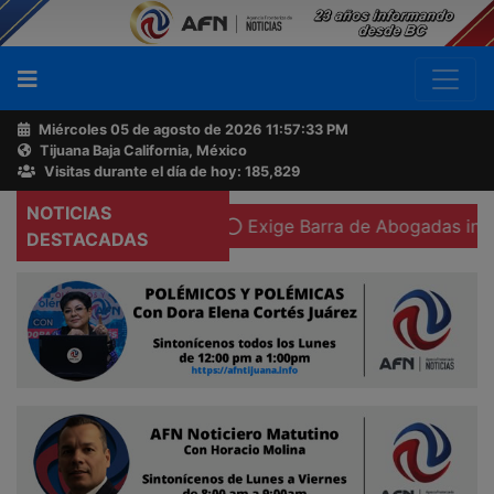
Miércoles 05 de agosto de 2026
11:57:34 PM
Tijuana Baja California, México
Buscador
Visitas durante el día de hoy: 185,829
NOTICIAS
litos electorales
Exige Barra de Abogadas independencia
Acerca
DESTACADAS
de
AFN
Ventas
y
Contacto
Reportero