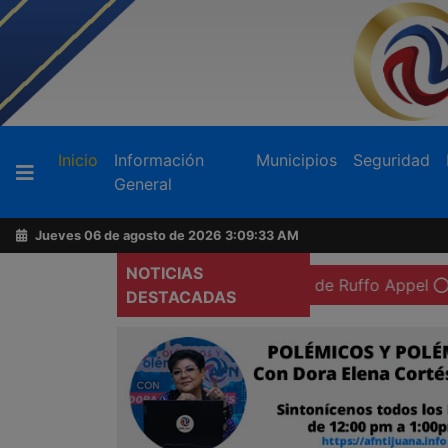
Buscador
(current)
Inicio
Información
Municipios
Seguridad
General
Acerca
de
Jueves 06 de agosto de 2026
3:09:35 AM
AFN
NOTICIAS
sión preventiva domiciliaria de Ruffo Appel
Exigen más 
DESTACADAS
Ventas
y
Contacto
Reportero