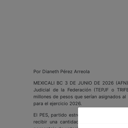
Por Dianeth Pérez Arreola
MEXICALI BC 3 DE JUNIO DE 2026 (AFN).- 
Judicial de la Federación (TEPJF o TRI
millones de pesos que serían asignados al 
para el ejercicio 2026.
El PES, partido estrechamente ligado a la 
recibir una cantidad significativa de re