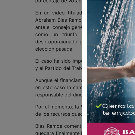
porcentaje de votación en elecciones anteri
En un video titulado “Le Ganamos al PES
Abraham Blas Ramos, representante del Part
ante el consejo general del Instituto Estata
como un triunfo ciudadano frente al f
desproporcionado para un partido que ape
elección pasada.
El caso ha sido impulsado principalmente
y el Partido del Trabajo (PT) en esta impug
Aunque el financiamiento público a los par
en este caso la cantidad asignada generó 
responsable del dinero de los contribuyente
Por el momento, la Sala Superior del TRIFE 
de los recursos queda suspendida hasta que
Blas Ramos comentó que aun quedan much
quedará finalmente la distribución del recur