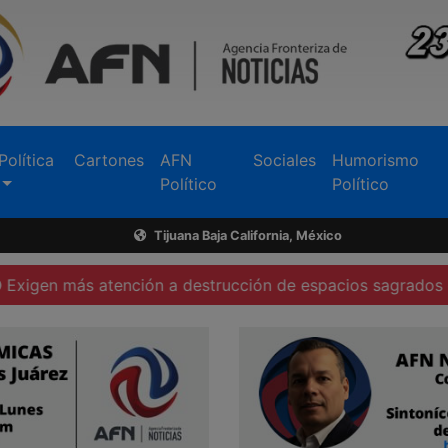
Política
Cartones
AFN
Sociales
Humorismo
Político
Político
Tijuana Baja California, México
atención a destrucción de espacios sagrados en Tecate