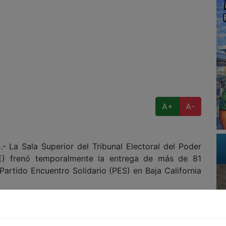
A+
A-
La Sala Superior del Tribunal Electoral del Poder
FE) frenó temporalmente la entrega de más de 81
Partido Encuentro Solidario (PES) en Baja California
familia Hank, ha sido objeto de fuertes críticas por
cursos públicos a pesar de haber obtenido un bajo