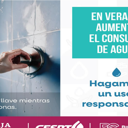
ores.
”, viralizado en redes sociales, el abogado Joel
ido Revolucionario Institucional (PRI) en la entidad
l Electoral local (IEEBC), celebró la medida del TRIFE
inanciamiento que, según sus críticos, resulta
nas alcanzó alrededor del 3% de la votación en la
 por el PRI, partido que fue acompañado por Morena
nación.
tidos se distribuye conforme a los votos obtenidos,
fuertes cuestionamientos sobre la equidad y el uso
s.
analizará el fondo del asunto, por lo que la entrega
 se resuelva definitivamente.
as dudas sobre qué pasará con el dinero y cómo
so al partido de la familia del ex alcalde de Tijuana,