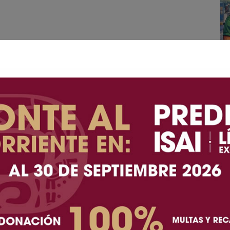
A+
A-