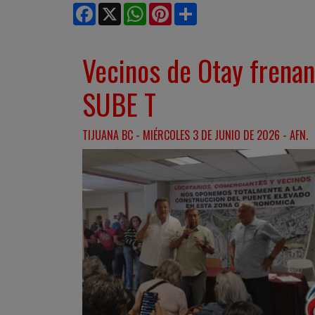
Facebook
X
WhatsApp
Pinterest
Share
Vecinos de Otay frenan
SUBE T
TIJUANA BC - MIÉRCOLES 3 DE JUNIO DE 2026 - AFN.