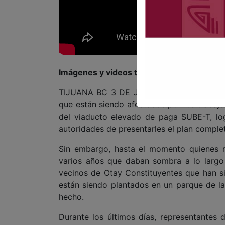
Imágenes y videos tomados de FB
TIJUANA BC 3 DE JUNIO DE 2026 (AFN).- 
que están siendo afectados por los trabajo
del viaducto elevado de paga SUBE-T, log
autoridades de presentarles el plan comple
Sin embargo, hasta el momento quienes r
varios años que daban sombra a lo largo 
vecinos de Otay Constituyentes que han s
están siendo plantados en un parque de la
hecho.
Durante los últimos días, representantes