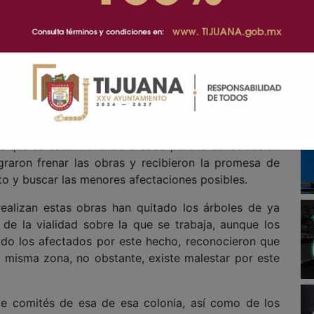
Vecinos de los fraccionamientos en Mesa de Otay
s que se están llevando a cabo para la construcción
raron frenar las obras y recibieron la promesa de
to y buscar las menores afectaciones posibles.
ealizan estas obras han quitado los árboles de ya
de la vialidad sobre la que se trabaja, aunque los
ido los afectados por este hecho, reconocieron que
 misma zona, no obstante, existe malestar por este
 de comités de esa de esa colonia, así como de los