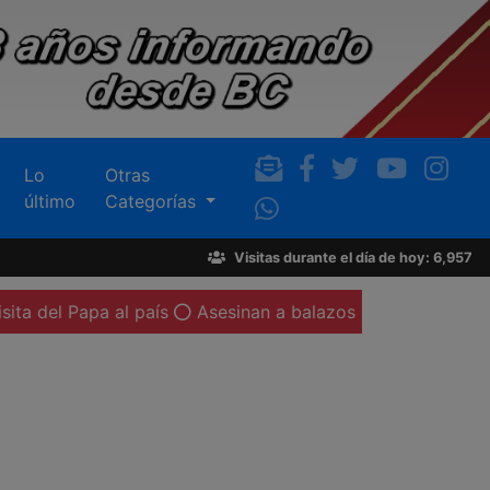
Lo
Otras
último
Categorías
Visitas durante el día de hoy: 6,957
al país
Asesinan a balazos a un automovilista en la colon