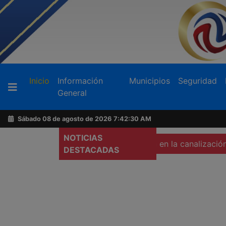
Buscador
(current)
Inicio
Información
Municipios
Seguridad
General
Acerca
de
Sábado 08 de agosto de 2026
7:42:32 AM
AFN
NOTICIAS
ver de una mujer calcinada en la canalización
Pide Epis
DESTACADAS
Ventas
y
Contacto
Reportero