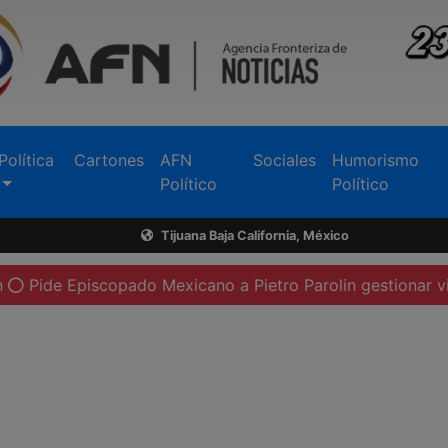
Política
Cartones
AFN
Sociales
Humorismo
Político
Político
Tijuana Baja California, México
copado Mexicano a Pietro Parolin gestionar visita del Papa 