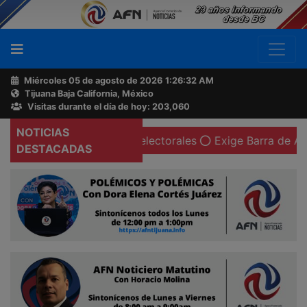
Miércoles 05 de agosto de 2026
1:26:33 AM
Tijuana Baja California, México
Buscador
Visitas durante el día de hoy: 203,060
NOTICIAS
 supuestos delitos electorales
Exige Barra de Abogadas 
Acerca
DESTACADAS
de
AFN
Ventas
y
Contacto
Reportero