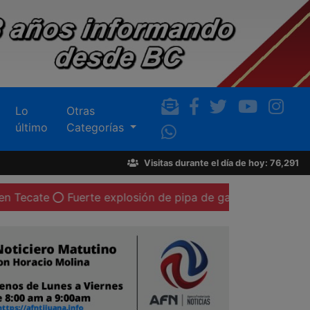
Lo
Otras
último
Categorías
Visitas durante el día de hoy: 76,291
erte explosión de pipa de gas LP deja al menos 20 person