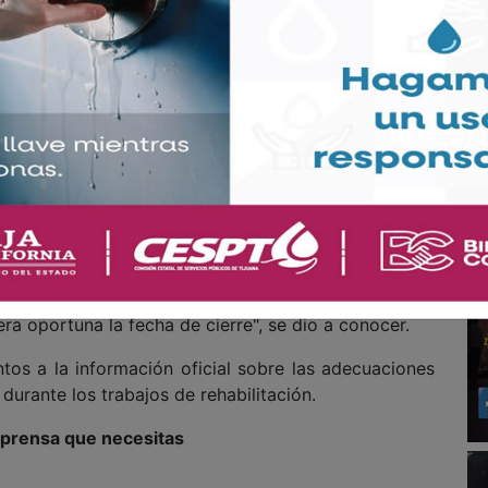
um, reiteró que las afectaciones no comprometen la
presentan un riesgo para la gente, pues son daños
rrectivo y preventivo.
ritorial y Urbano (SDTU), a través de la Doium, harán
la demolición de una sección de losa para reponer la
 de concreto hidráulico acelerado, cuyo tiempo de
periodo estimado de ocho días a partir del inicio de
re medida por el proveedor especializado, motivo por
 una semana antes del inicio de la intervención, por
ra oportuna la fecha de cierre", se dio a conocer.
tos a la información oficial sobre las adecuaciones
urante los trabajos de rehabilitación.
a prensa que necesitas