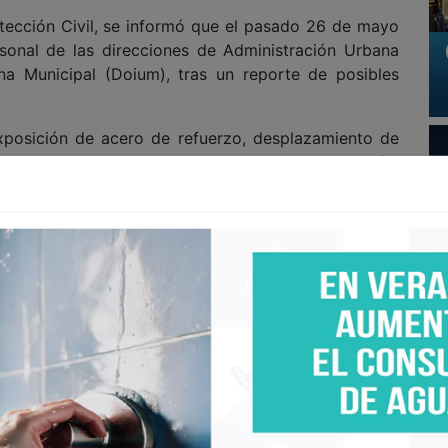
otección Civil, se informó que el pasado 26 de mayo
sonal de las direcciones de Administración Urbana
na Municipal (Doium), tras un reporte de posibles
xposición de acero de refuerzo, desplazamiento de
ños en componentes de la junta de dilatación,
vios y vandalismo", se indicó, aunque determinaron
 posición original "y que no existe una afectación
ión".
ión Civil emitió una opinión técnica y recomendaron
mantenimiento a la junta de dilatación y al apoyo
 para evitar el acceso de indigentes en la zona,
 Puentes y Estructuras Similares 2018".
ipal, se realizarán acciones de rehabilitación en el
México conocido como "El Chaparral", derivado de la
.