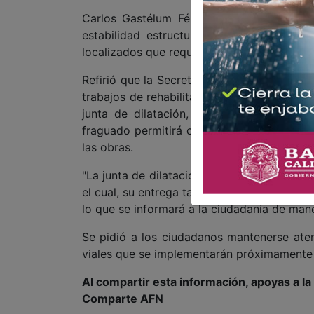
Carlos Gastélum Félix, titular de la Doi
estabilidad estructural del puente ni re
localizados que requieren mantenimiento co
Refirió que la Secretaría de Desarrollo Ter
trabajos de rehabilitación consistentes en 
junta de dilatación, así como el colado
fraguado permitirá concluir la obra en un 
las obras.
"La junta de dilatación será fabricada sob
el cual, su entrega tardará aproximadamente
lo que se informará a la ciudadanía de mane
Se pidió a los ciudadanos mantenerse aten
viales que se implementarán próximamente d
Al compartir esta información, apoyas a l
Comparte AFN