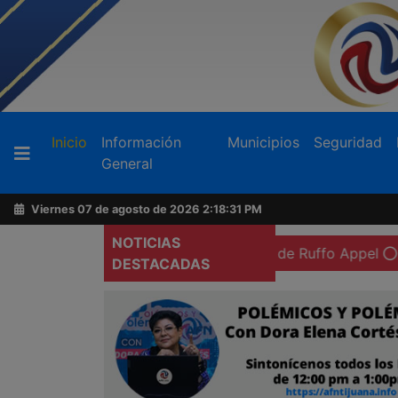
Buscador
(current)
Inicio
Información
Municipios
Seguridad
General
Acerca
de
Viernes 07 de agosto de 2026
2:18:33 PM
AFN
NOTICIAS
n preventiva domiciliaria de Ruffo Appel
Exigen más ate
DESTACADAS
Ventas
y
Contacto
Reportero