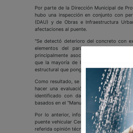
Por parte de la Dirección Municipal de Pr
hubo una inspección en conjunto con per
(DAU) y de Obras e Infraestructura Urba
afectaciones al puente.
"Se detectó deterioro del concreto con e
elementos del parapeto metálico y da
principalmente asociados a incendios pre
que la mayoría de las trabes siguen en su
estructural que ponga en riesgo a la poblac
Como resultado, se dio a conocer, Protecc
hacer una evaluación especializada, dar 
identificado con daños, y tomar medidas
basados en el "Manual para Conservación de
Por lo anterior, informó el gobierno munic
puente vehicular Centro Histórico–Puerta 
referida opinión técnica de Protección Civil