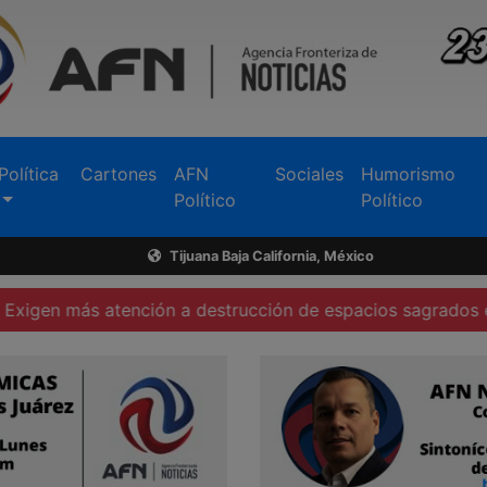
Política
Cartones
AFN
Sociales
Humorismo
Político
Político
Tijuana Baja California, México
nción a destrucción de espacios sagrados en Tecate
Fu