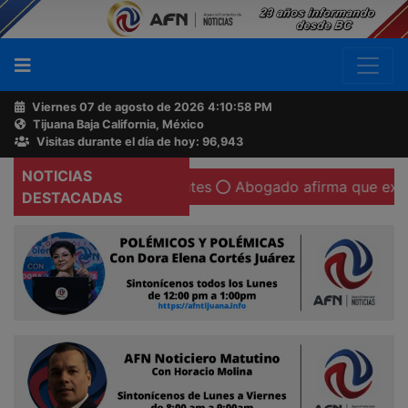
Viernes 07 de agosto de 2026
4:10:59 PM
Tijuana Baja California, México
Buscador
Visitas durante el día de hoy: 96,943
NOTICIAS
hora regala aguacates
Abogado afirma que existen condic
Acerca
DESTACADAS
de
AFN
Ventas
y
Contacto
Reportero