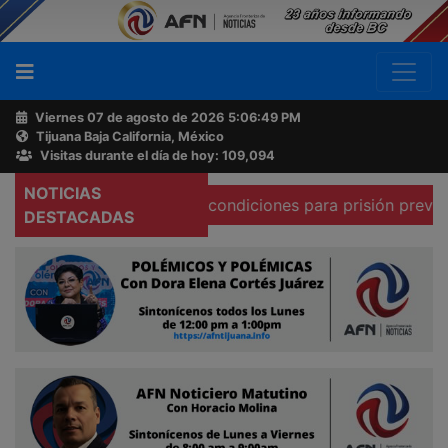
Viernes 07 de agosto de 2026
5:06:50 PM
Tijuana Baja California, México
Buscador
Visitas durante el día de hoy: 109,094
NOTICIAS
firma que existen condiciones para prisión preventiva domi
Acerca
DESTACADAS
de
AFN
Ventas
y
Contacto
Reportero