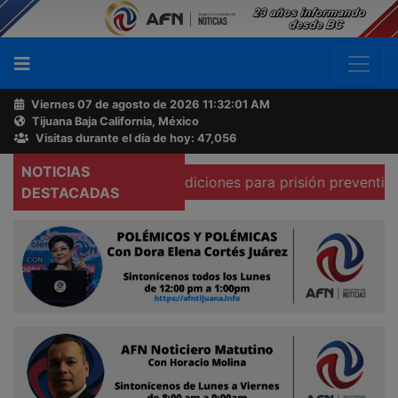
Viernes 07 de agosto de 2026
11:32:02 AM
Tijuana Baja California, México
Buscador
Visitas durante el día de hoy: 47,056
NOTICIAS
 que existen condiciones para prisión preventiva domicili
Acerca
DESTACADAS
de
AFN
Ventas
y
Contacto
Reportero