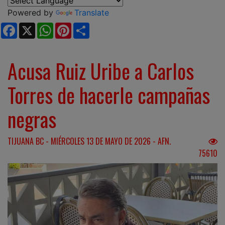
Powered by
Translate
Facebook
X
WhatsApp
Pinterest
Share
Acusa Ruiz Uribe a Carlos
Torres de hacerle campañas
negras
TIJUANA BC - MIÉRCOLES 13 DE MAYO DE 2026 - AFN.
75610