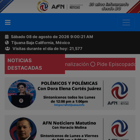
Sábado 08 de agosto de 2026
9:00:22 AM
Tijuana Baja California, México
Buscador
Visitas durante el día de hoy: 21,577
NOTICIAS
calcinada en la canalización
Pide Episcopado Mexicano a 
Acerca
DESTACADAS
de
AFN
Ventas
y
Contacto
Reportero