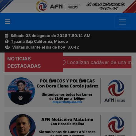
Sábado 08 de agosto de 2026
7:50:15 AM
Tijuana Baja California, México
Buscador
Visitas durante el día de hoy: 8,042
NOTICIAS
su cámara corporal
Localizan cadáver de una mujer calci
Acerca
DESTACADAS
de
AFN
Ventas
y
Contacto
Reportero