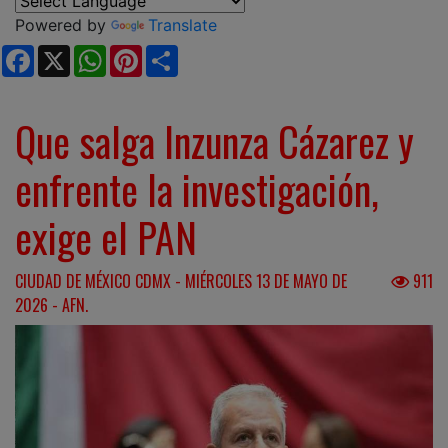
Powered by
Translate
Facebook
X
WhatsApp
Pinterest
Share
Que salga Inzunza Cázarez y
enfrente la investigación,
exige el PAN
CIUDAD DE MÉXICO CDMX - MIÉRCOLES 13 DE MAYO DE
911
2026 - AFN.