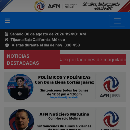
Sábado 08 de agosto de 2026
1:24:02 AM
Tijuana Baja California, México
Buscador
Visitas durante el día de hoy: 338,458
NOTICIAS
Se hunden 37% exportaciones de maquiladoras en Tec
Acerca
DESTACADAS
de
AFN
Ventas
y
Contacto
Reportero