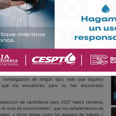
 se gana porque es muy simpático", aseguró; tras
untaria" y no recibió presiones, que ha conformado
a preparado "para las oportunidades que pudieran
 cargos en política y gobierno.
sus candidatos para las alcaldías y la gubernatura de
nfiar en su buena imagen y su trayectoria, que nadie
, ni "traición a la causa" ni dudas de su militancia de
renistas que tienen aspiraciones y buscarán las
 como los otros compañeros, quiero decirlo con toda
ninguna imputación, mi visa está a salvo, no tengo
 investigación de ningún tipo, más que algunos
r qué me encuentran, pero no han encontrado
 selección de candidatos para 2027 habrá cambios,
 el nivel de conocimiento", que los señalamientos de
 peso, y otros temas como los equipos de trabajo y