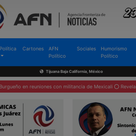
Política
Cartones
AFN
Sociales
Humorismo
Político
Político
Tijuana Baja California, México
euniones con militancia de Mexicali
Revela el PAN de Ti