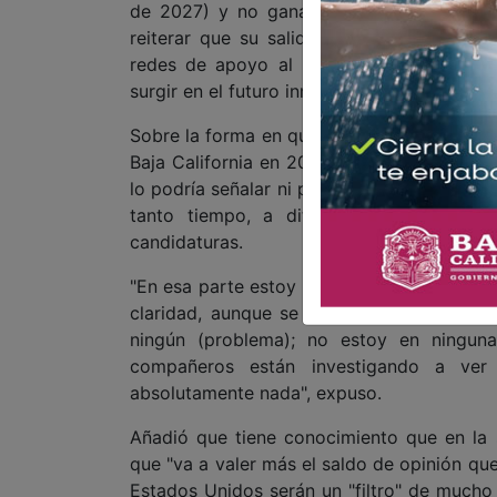
de 2027) y no gana por casualidad, y no
reiterar que su salida del cargo "fue vol
redes de apoyo al partido y se consider
surgir en el futuro inmediato" gracias a sus
Sobre la forma en que el partido elegirá a 
Baja California en 2027, Ruiz Uribe dijo co
lo podría señalar ni por falta de pertenencia
tanto tiempo, a diferencia de otros mo
candidaturas.
"En esa parte estoy yo blindado, no tanto
claridad, aunque se enojen, yo no tengo 
ningún (problema); no estoy en ninguna
compañeros están investigando a ve
absolutamente nada", expuso.
Añadió que tiene conocimiento que en la
que "va a valer más el saldo de opinión que
Estados Unidos serán un "filtro" de mucho