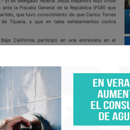
El ex delegado federal Jesús Alejandro Ruiz Uribe
 ante la Fiscalía General de la República (FGR) que
artido, que tuvo conocimiento de que Carlos Torres
a de Tijuana, y que en tales señalamientos contra
Baja California participó en una entrevista en el
la periodista Dora Elena Cortés, donde habló sobre
onsidera bien posicionado para ser candidato a la
r del tema en cuestión y de otros rubros como una
atalino Zavala, donde se preguntó: "¿Qué les hizo
nicio y trayectoria del gobierno que encabezó el ex
r (2018-2024), de los retos que enfrentó y del
Morena a nivel nacional, con triunfos electorales
ró- podrían repetirse en los procesos federales y
 el partido es innegable, va a ganar (las elecciones