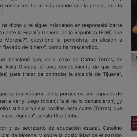
 presencia territorial más grande que la propia, que la
".
ha dicho y te sigue insistiendo en responsabilizarte
ó ante la Fiscalía General de la República (FGR) que
e Morena?", cuestionó la periodista, en alusión a
n "lavado de dinero", como ha trascendido.
que mencionó que, en el caso de Carlos Torres, ex
ar Ávila Olmeda, sí tuvo conocimiento de que éste
ias) para tratar de controlar la alcaldía de Tijuana",
que se equivocaron ellos, porque no son capaces de
an a ver y luego (dicen): 'a él no lo denunciaron', ¿y
llos sí hicieron sus cosillas, este cuate (Torres) que
l viejo régimen", señaló Ruiz Uribe.
or y ex secretario de educación estatal, Catalino
ial de Morena, y sobre la posibilidad de el partido