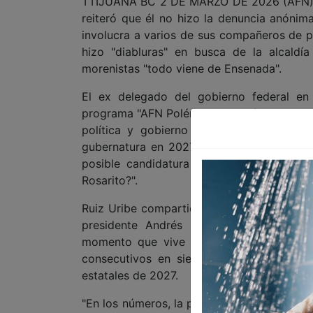
TTIJUANA BC 2 DE MARZO DE 2026 (AFN).- 
reiteró que él no hizo la denuncia anónima
involucra a varios de sus compañeros de p
hizo "diabluras" en busca de la alcaldí
morenistas "todo viene de Ensenada".
El ex delegado del gobierno federal en 
programa "AFN Polémicos y Polémicas" con 
política y gobierno al reiterar que se c
gubernatura en 2027; aparte de responde
posible candidatura para alcaldía para C
Rosarito?".
Ruiz Uribe compartió su opinión sobre el i
presidente Andrés Manuel López Obrado
momento que vive actualmente el partido 
consecutivos en siete años que -conside
estatales de 2027.
"En los números, la popularidad de Morena y