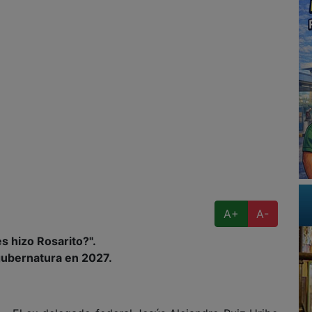
A+
A-
s hizo Rosarito?".
gubernatura en 2027.