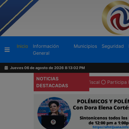
Buscador
(current)
Inicio
Información
Municipios
Seguridad
General
Acerca
de
Jueves 06 de agosto de 2026
8:13:03 PM
AFN
NOTICIAS
én pide la renuncia de la fiscal
Participa Burgueño en r
DESTACADAS
Ventas
y
Contacto
Reportero