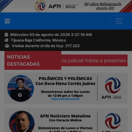
Miércoles 05 de agosto de 2026
2:37:17 AM
Tijuana Baja California, México
Buscador
Visitas durante el día de hoy: 217,323
NOTICIAS
adas independencia judicial frente a presiones políticas
Acerca
DESTACADAS
de
AFN
Ventas
y
Contacto
Reportero