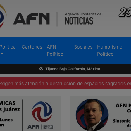
Política
Cartones
AFN
Sociales
Humorismo
Político
Político
Tijuana Baja California, México
ención a destrucción de espacios sagrados en Tecate
F