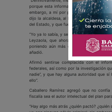
“Definitivamente, me siento un poco lacera
porque esta información yo ya la sabía, y
embargo, a mí por parte del gobierno est
dijo la alcaldesa, al hablar sobre los detall
del Estado, y que fueron publicados este v
“Yo ya lo sabía, y se ha permitido que se 
Leyzaola, que ahora está en las filas 
poniendo aún más en riesgo mi seguridad,
añadió.
Afirmó sentirse complacida con el info
federales, así como por la investigación q
nadie”, y que hay alguna autoridad que sí 
ello”.
Caballero Ramírez agregó que no confía 
fiscalía sea el autor intelectual del plan par
“Hay algo más atrás ¿quién pactó? ¿quién 