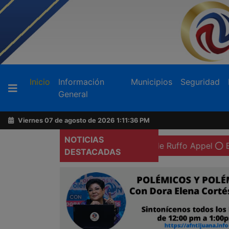
Buscador
(current)
Inicio
Información
Municipios
Seguridad
General
Acerca
de
Viernes 07 de agosto de 2026
1:11:37 PM
AFN
NOTICIAS
ón preventiva domiciliaria de Ruffo Appel
Exigen más at
DESTACADAS
Ventas
y
Contacto
Reportero