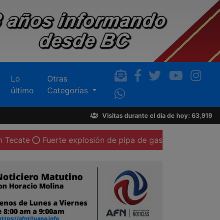
Lo
Otras
último
Categorías
Visitas durante el día de hoy: 63,919
uerte explosión de pipa de gas LP deja al menos 20 perso