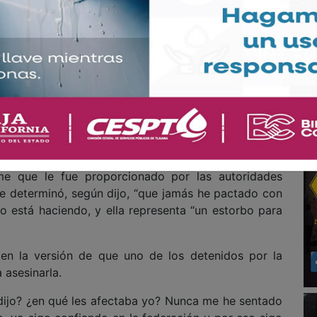
da y ofendida por parte de los gobiernos estatales,
o ya la conocía por parte del gobierno federal, sin
atal nunca se me había informado de esta manera”,
es de la investigación oficial por parte de la fiscalía
iernes en un medio de comunicación.
lacere, incluso se ha permitido que una persona como
de MORENA, haya dicho que yo no tenía amenazas,
 y permitiendo que esté ahora en nuestras filas”,
rme que le fue proporcionado por las autoridades
ue determinó, según dijo, “que jamás he pactado con
lo está haciendo, y ella representa “un estorbo para
en la versión de que uno de los detenidos por la
a asesinarla.
dijo? ¿en qué les afectaba yo? Nunca me he sentado