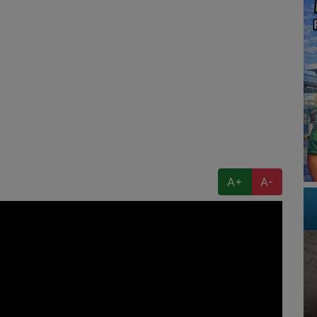
A+
A-