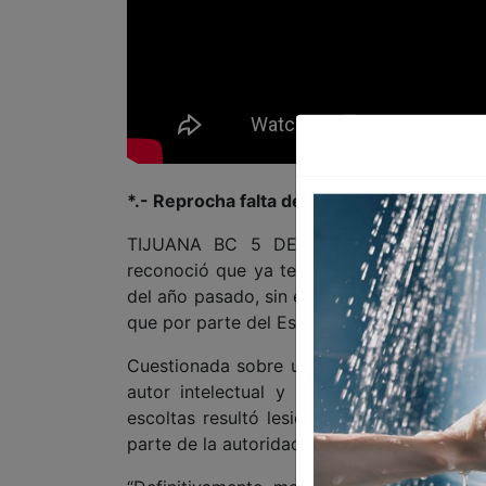
*.- Reprocha falta de información por part
TIJUANA BC 5 DE ENERO DE 2024 (AFN)
reconoció que ya tenía antecedentes sobr
del año pasado, sin embargo, dijo, esa inf
que por parte del Estado no se le había in
Cuestionada sobre una versión periodístic
autor intelectual y los participantes ma
escoltas resultó lesionado, la munícipe dij
parte de la autoridad estatal.