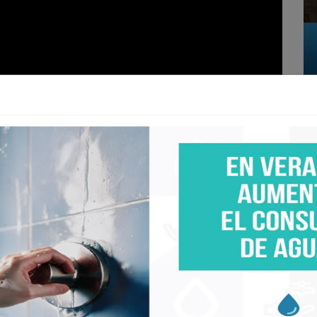
e del Gobierno del Estado
.- La alcaldesa Monserrat Caballero Ramírez
e las personas que atentarían en su contra en mayo
ormación provenía de autoridades federales, mientras
formado al respecto.
a en la que se da cuenta de la captura del presunto
teriales en el atentado criminal, donde uno de sus
o sentirse “lacerada” por la falta de información de