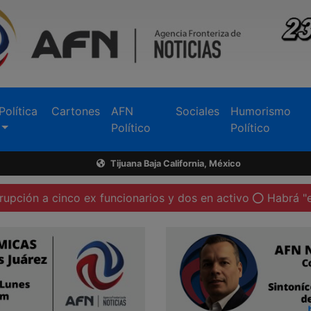
Política
Cartones
AFN
Sociales
Humorismo
Político
Político
Tijuana Baja California, México
inco ex funcionarios y dos en activo
Habrá "enlaces de g