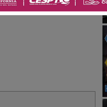
n por Regina, mientras que Blandón compartió los
l espectáculo.