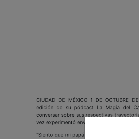
CIUDAD DE MÉXICO 1 DE OCTUBRE DE 2
edición de su pódcast La Magia del Cao
conversar sobre sus respectivas trayectoria
vez experimentó envidia hacia Regina por su
“Siento que mi papá se basó un poco en mí