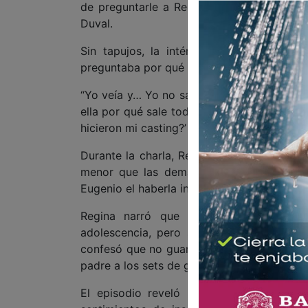
de preguntarle a Regina cómo había sido 
Duval.
Sin tapujos, la intérprete comentó que,
preguntaba por qué ella no obtendría opor
“Yo veía y… Yo no sabía que quería ser actr
ella por qué sale todo el tiempo de su hij
hicieron mi casting?’ Entonces sí, creo que
Durante la charla, Regina recordó cómo fu
menor que las demás aspirantes y que l
Eugenio el haberla invitado a audicionar. A
Regina narró que originalmente el pe
adolescencia, pero se modificó para adapt
confesó que no guarda muchos recuerdos
padre a los sets de grabación.
El episodio reveló una relación franca 