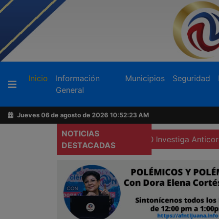
Buscador
(current)
Inicio
Información
Municipios
Seguridad
General
Acerca
de
Jueves 06 de agosto de 2026
10:52:25 AM
AFN
NOTICIAS
uesta del gobierno federal
Investiga Anticorrupción a c
DESTACADAS
Ventas
y
Contacto
Reportero