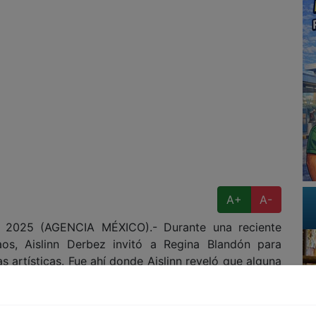
A+
A-
025 (AGENCIA MÉXICO).- Durante una reciente
s, Aislinn Derbez invitó a Regina Blandón para
s artísticas. Fue ahí donde Aislinn reveló que alguna
 papel de Bibi en La Familia P. Luche.
 para hacer su personaje”, comentó Aislinn, después