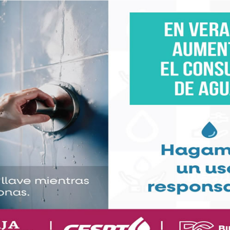
interpretar a la hija de Eugenio Derbez y Consuelo
 al observar el éxito de Blandón en ese papel, se
tunidades semejantes.
iz, pero sí me daba un poco de celitos. Pensaba: ‘¿Y
a? ¿Y a mí por qué no me llamó? ¿A mí por qué no me
 me daba un poco de celos, la verdad que sí.”
e elegida para el papel de Bibi, admitiendo que era
legó a pensar que había sido una equivocación de
un así, su madre la animó a probar suerte.
rsonaje iba a tener una edad más cercana a la
arlo a ella, tras su prueba. Aislinn, por su parte,
 de esa etapa temprana porque no acompañaba a su
entre ambas actrices, donde Aislinn pudo expresar