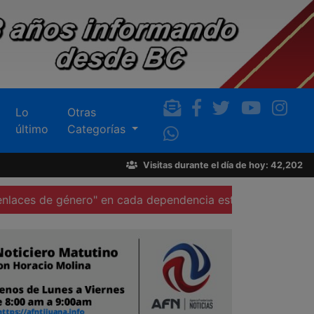
Lo
Otras
último
Categorías
Visitas durante el día de hoy: 42,202
énero" en cada dependencia estatal, anuncian
Participa