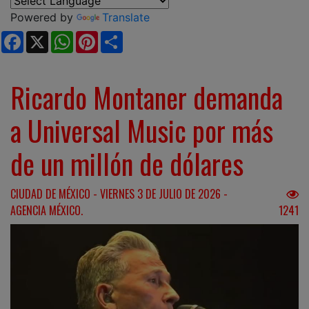
Powered by
Translate
Facebook
X
WhatsApp
Pinterest
Share
Ricardo Montaner demanda
a Universal Music por más
de un millón de dólares
CIUDAD DE MÉXICO - VIERNES 3 DE JULIO DE 2026 -
AGENCIA MÉXICO.
1241