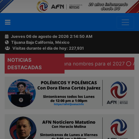
Jueves 06 de agosto de 2026
2:14:51 AM
Tijuana Baja California, México
Buscador
Visitas durante el día de hoy: 227,931
NOTICIAS
evela el PAN de Tijuana nombres para el 2027
Abogado a
Acerca
DESTACADAS
de
AFN
Ventas
y
Contacto
Reportero