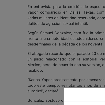
En entrevista para la emisión de espectác
Yapor compareció en Dallas, Texas, com
varias mujeres de identidad reservada, co
delitos de agresión sexual infantil.
Según Samuel González, esta fue la prime
frente a una autoridad estadounidense e
desde finales de la década de los noventa.
El abogado recordó que el pasado 23 de m
un juicio relacionado con la editorial
México, pero, de acuerdo con su versión, 
recibido.
“Karina Yapor precisamente por amenazas 
todo este tiempo, veintitantos años de ame
autorizó”, declaró.
González sostuvo que durante la diligenci