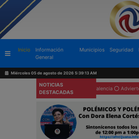
Buscador
(current)
Inicio
Información
Municipios
Seguridad
General
Acerca
de
Miércoles 05 de agosto de 2026
5:39:14 AM
AFN
NOTICIAS
cen 25 mdd por "El Pelón" Valencia
Advierten de riesgo
DESTACADAS
Ventas
y
Contacto
Reportero