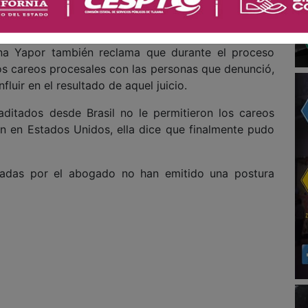
tener protegida la identidad de las Jane Doe. Esos
de California”, afirmó.
ina Yapor también reclama que durante el proceso
os careos procesales con las personas que denunció,
luir en el resultado de aquel juicio.
aditados desde Brasil no le permitieron los careos
on en Estados Unidos, ella dice que finalmente pudo
adas por el abogado no han emitido una postura