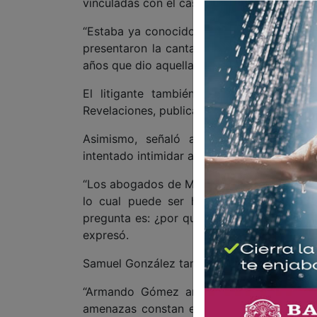
vinculadas con el caso y que, desde su pers
“Estaba ya conocido que iba a haber una de
presentaron la cantante y la corista pens
años que dio aquellas entrevistas y que se 
El litigante también señaló que durante
Revelaciones, publicado por Karina Yapor e
Asimismo, señaló a Armando Gómez, es
intentado intimidar a su representada durant
“Los abogados de Miami saben muy bien qu
lo cual puede ser hasta delictivo en E
pregunta es: ¿por qué tiene que amenazar 
expresó.
Samuel González también aseguró que las p
“Armando Gómez amenazó de muerte al h
amenazas constan en la Corte de Californi