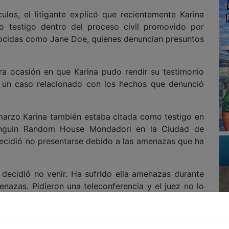
ulos, el litigante explicó que recientemente Karina
o testigo dentro del proceso civil promovido por
nocidas como Jane Doe, quienes denuncian presuntos
ra ocasión en que Karina pudo rendir su testimonio
n un caso relacionado con los hechos que denunció
arzo Karina también estaba citada como testigo en
 Penguin Random House Mondadori en la Ciudad de
decidió no presentarse debido a las amenazas que ha
decidió no venir. Ha sufrido ella amenazas durante
nazas. Pidieron una teleconferencia y el juez no lo
a realizada en Dallas estuvieron presentes personas