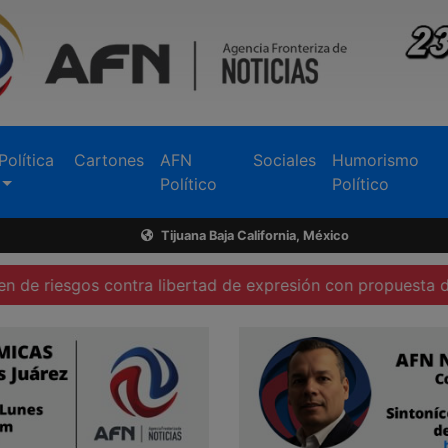
Política
Cartones
AFN
Sociales
Humorismo
Político
Político
Tijuana Baja California, México
s contra libertad de expresión con propuesta del gobierno