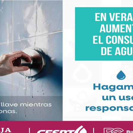
pectiva, buscaban intimidar a la testigo.
position de ella en Dallas, Texas. A la audiencia se
ando que Karina Yapor era la misma niña de 12 o 17
iba a amedrentar”, afirmó.
 la declaración se abordó el contenido del libro
n 2002, donde relata su versión de los hechos.
poso de Gloria Trevi, de supuestamente haber
e la diligencia.
e el señor Armando Gómez se levantó a increparla,
stados Unidos porque es un witness tampering. La
a una víctima durante 20 años para que no hable?”,
resuntas amenazas se extendieron al hijo de Yapor.
ijo de Karina Yapor a través de mensajes. Esas
a y, según el criterio de los jueces de ese estado,