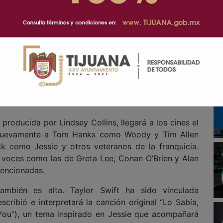
ará con los clásicos Woody, Buzz Lightyear y Jessie,
tro de los nuevos juguetes: una pizza con anteojos
interpretada por Bad Bunny.
 Bizarrap como actor de voz en una producción
or argentino, famoso por sus colaboraciones virales
y Natanael Cano, entre muchos otros, ha conquistado
 beats y freestyle, acumulando miles de millones de
producida por Lindsey Collins, llegará a los cines el
rá nuevamente a Tom Hanks como Woody y Tim Allen
k como Jessie y otros veteranos de la franquicia.
 voces como las de Greta Lee, Conan O’Brien y Alan
mencionadas.
también es alta. Taylor Swift ha sido vinculada
cribió e interpretará la canción original “Lo Sabía,
 You”), un tema inspirado en Jessie que acompañará