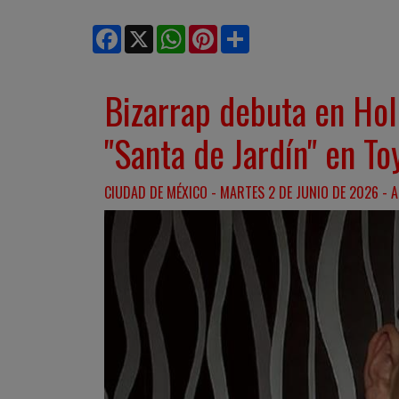
Facebook
X
WhatsApp
Pinterest
Share
Bizarrap debuta en Hol
"Santa de Jardín" en To
CIUDAD DE MÉXICO - MARTES 2 DE JUNIO DE 2026 - A