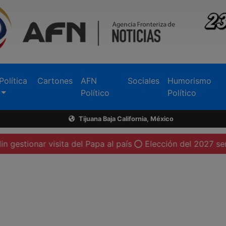
Política
Cartones
AFN
Sociales
Humorismo
Político
Político
Tijuana Baja California, México
isita del Papa al país
Elección del 2027 será contra Mo