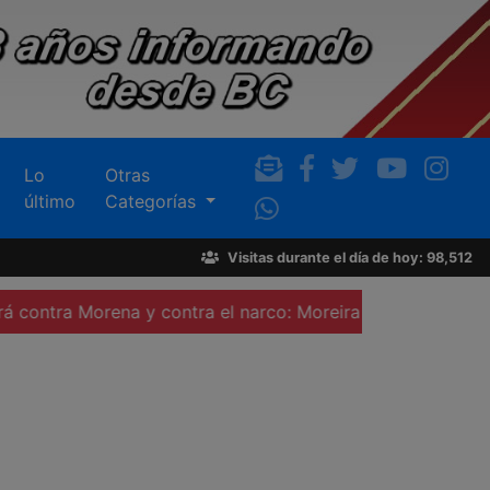
Lo
Otras
último
Categorías
Visitas durante el día de hoy: 98,512
rena y contra el narco: Moreira
Asesinan a balazos a un 