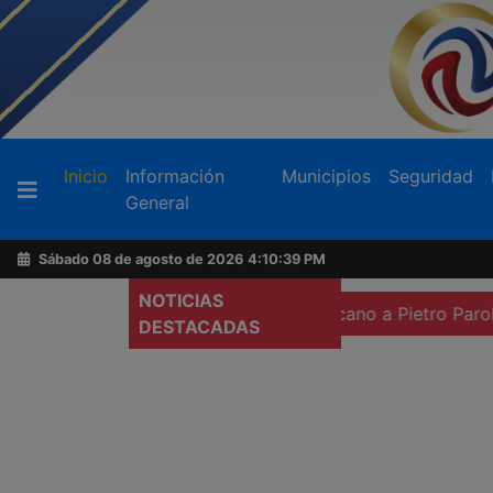
Buscador
(current)
Inicio
Información
Municipios
Seguridad
General
Acerca
de
Sábado 08 de agosto de 2026
4:10:41 PM
AFN
NOTICIAS
ión
Pide Episcopado Mexicano a Pietro Parolin gestionar v
DESTACADAS
Ventas
y
Contacto
Reportero