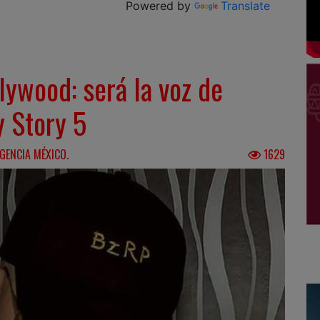
Powered by
Translate
lywood: será la voz de
y Story 5
GENCIA MÉXICO.
1629