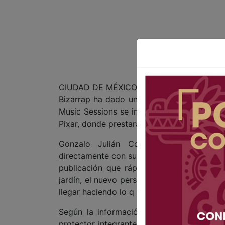
CIUDAD DE MÉXICO 2 DE JUNIO DE 2026 (A
Bizarrap ha dado un salto inesperado a la 
Music Sessions se incorpora al elenco de 
Pixar, donde prestará su voz al personaje “
Gonzalo Julián Conde, conocido mund
directamente con sus seguidores este 1 de 
publicación que rápidamente se volvió vir
jardín, el nuevo personaje de Toy Story 5 
llegar haciendo lo q t gusta, capitulo 42 gr
Según la información confirmada por Dis
protector integrante de una comunidad de 