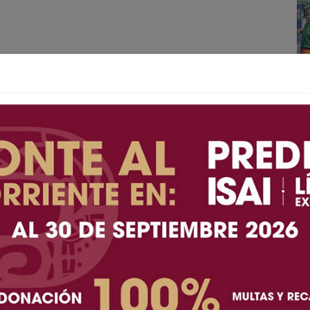
A+
A-
GENCIA MÉXICO).- El fenómeno musical argentino
pantalla grande. El creador de las exitosas Bizarrap
voces de Toy Story 5, la esperada nueva entrega de
Santa de Jardín”.
ialmente como Bizarrap, compartió la noticia
junio de 2026 a través de sus redes sociales. En una
al, escribió textualmente: “Soy la voz de santa de
((última foto)). Lugares impensados a los q se puede
acias @disney x la oportunidad”.
ney y Pixar, “Santa de Jardín” es un excéntrico y
juguetes que habita en el patio trasero de una zona