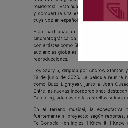
residencial. Este nuevo personaje interactu
y compartirá una escena específica con o
cuya voz en español latinoamericano será 
Esta participación marca el debut de
cinematográfica de alto perfil. El product
con artistas como Shakira, Quevedo, Feid 
audiencias globales con su estilo único de
reproducciones.
Toy Story 5, dirigida por Andrew Stanton y 
19 de junio de 2026. La película reuni
como Buzz Lightyear, junto a Joan Cusac
Entre las nuevas incorporaciones destacan
Cumming, además de las estrellas latinas 
En el terreno musical, la expectativa 
fuertemente al proyecto: según reportes, es
Te Conocía” (en inglés “I Knew It, I Knew