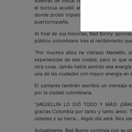
Además de visitar reconocidos restaurante
el boricua acudió al espacio cultural 50|5
donde probó tripletas, uno de los sándwic
puertorriqueña.
Al final de sus historias, Bad Bunny aprov
público colombiano tras el recibimiento qu
“Por muchos años he visitado Medellín, 
experiencias de esa ciudad, pero lo que s
otra cosa. Jamás había sentido esa energía
una de las ciudades con mayor energía en e
El cantante también escribió un mensaje e
por la ciudad colombiana.
“¡MEDELLÍN LO DIÓ TODO Y MÁS! ¡GRACI
gracias Colombia por tanto y tanto amor
ustedes y su tierra... Algún día será. Nos v
Actualmente, Bad Bunny continúa con su gi