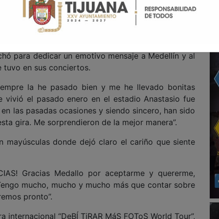
s en la zona de El Poblado, también trascendió que
0, ubicado en el distrito creativo Perpetuo Socorro,
hes más representativos de la gastronomía callejera
echó para dedicar un emotivo mensaje a Medellín y al
e tuvo en sus conciertos.
siempre la he pasado bien y me he llevado bonitas
e vivió el pasado enero en el estadio Anastasio fue
 en las pasadas ocasiones y siendo sincero, han sido
sta gira. Me sorprendieron de la mejor manera”.
n mayúsculas donde dejó claro el cariño que siente
AS! Gracias Medallo por aceptarme y quererme,
. Tengo mucho, mucho y mucho más que contar sobre
eremos pronto”.
ra internacional “DeBÍ TiRAR MáS FOToS World Tour”,