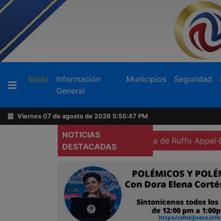
Buscador
(current)
Inicio
Información
Municipios
Seguridad
General
Acerca
de
Viernes 07 de agosto de 2026
5:55:48 PM
AFN
NOTICIAS
prisión preventiva domiciliaria de Ruffo Appel
Ex gober
DESTACADAS
Ventas
y
Contacto
Reportero