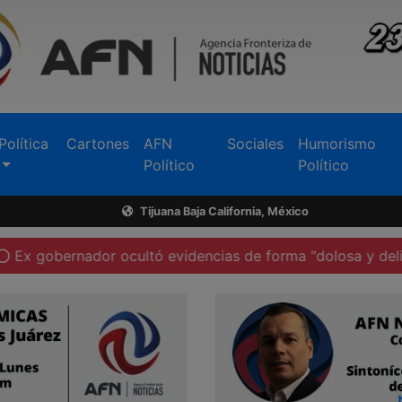
Política
Cartones
AFN
Sociales
Humorismo
Político
Político
Tijuana Baja California, México
nador ocultó evidencias de forma "dolosa y deliberada": 