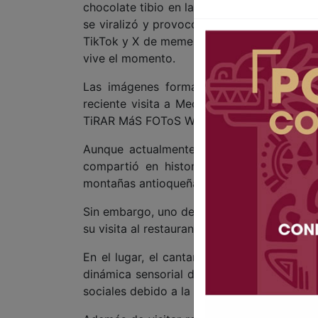
chocolate tibio en las manos mientras inc
se viralizó y provocó miles de comentarios
TikTok y X de memes, bromas y mensajes so
vive el momento.
Las imágenes forman parte de una seri
reciente visita a Medellín, Colombia, ciud
TiRAR MáS FOToS World Tour”, donde ofreci
Aunque actualmente su cuenta de Instagr
compartió en historias varios videos de 
montañas antioqueñas, recorridos por Sab
Sin embargo, uno de los videos que más ll
su visita al restaurante Elcielo, donde part
En el lugar, el cantante recibió chocolat
dinámica sensorial del restaurante, momen
sociales debido a la manera en que disfrutó