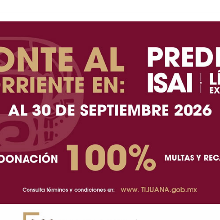
luso se chupa los dedos, una escena que rápidamente
 entre sus seguidores, quienes no tardaron en llenar
bre las manos del artista y la sensual forma en que
e de recuerdos que Bad Bunny guardó de su más
ad que visitó en enero pasado durante su gira “DeBÍ
ó tres conciertos consecutivos.
am permanece con cero publicaciones, el cantante
su paso por la ciudad, incluyendo paisajes de las
aneta, Provenza y distintos momentos de descanso.
amó la atención fue precisamente el grabado durante
icipó en una experiencia de chocolaterapia.
e tibio directamente en las manos como parte de una
to que terminó robándose toda la atención en redes
 la experiencia.