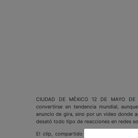
CIUDAD DE MÉXICO 12 DE MAYO DE 20
convertirse en tendencia mundial, aunq
anuncio de gira, sino por un video donde 
desató todo tipo de reacciones en redes so
El clip, compartido recientemente por el