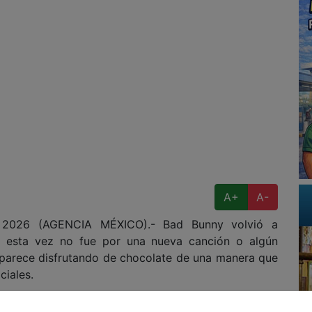
A+
A-
26 (AGENCIA MÉXICO).- Bad Bunny volvió a
ue esta vez no fue por una nueva canción o algún
aparece disfrutando de chocolate de una manera que
ciales.
 propio cantante, muestra al intérprete saboreando