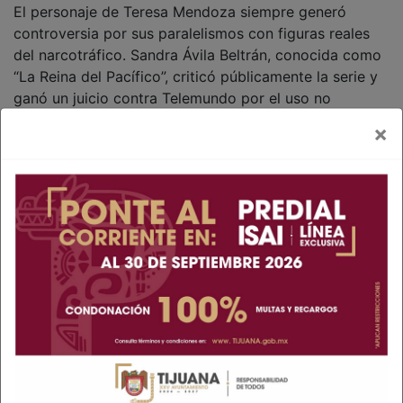
El personaje de Teresa Mendoza siempre generó
controversia por sus paralelismos con figuras reales
del narcotráfico. Sandra Ávila Beltrán, conocida como
“La Reina del Pacífico”, criticó públicamente la serie y
ganó un juicio contra Telemundo por el uso no
autorizado de su imagen y nombre en la promoción (la
×
Suprema Corte de Justicia de la Nación respaldó a
Ávila en el caso). La polémica resurgió recientemente,
justo antes del anuncio de la cuarta temporada.
Además, Kate del Castillo enfrentó sus propios
escándalos relacionados con el rol. En 2015-2016, su
intento de entrevistar a Joaquín “El Chapo” Guzmán (a
través de Sean Penn) generó una investigación en
México, acusaciones de colaboración y una fuerte
tormenta mediática que la obligó a exiliarse
temporalmente. La actriz siempre defendió su
independencia artística y su derecho a explorar
personajes complejos, pero el episodio marcó un