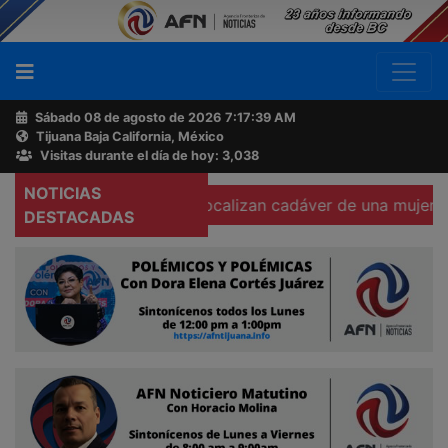
Sábado 08 de agosto de 2026
7:17:40 AM
Tijuana Baja California, México
Buscador
Visitas durante el día de hoy: 3,038
NOTICIAS
ara corporal
Localizan cadáver de una mujer calcinada e
Acerca
DESTACADAS
de
AFN
Ventas
y
Contacto
Reportero