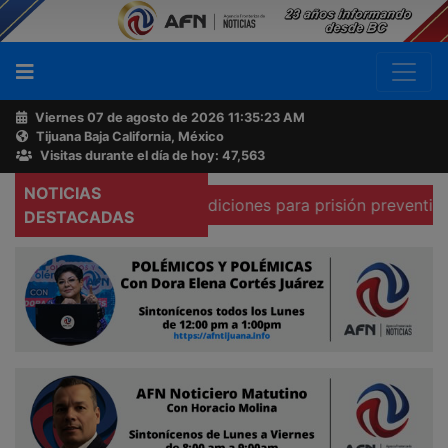
Viernes 07 de agosto de 2026
11:35:24 AM
Tijuana Baja California, México
Buscador
Visitas durante el día de hoy: 47,563
NOTICIAS
 que existen condiciones para prisión preventiva domicilia
Acerca
DESTACADAS
de
AFN
Ventas
y
Contacto
Reportero