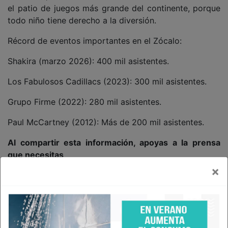
el patio de juegos más grande del continente, porque
todo niño tiene derecho a la diversión.
Récord de eventos importantes en el Zócalo:
Shakira (marzo 2026): 400 mil asistentes.
Los Fabulosos Cadillacs (2023): 300 mil asistentes.
Grupo Firme (2022): 280 mil asistentes.
Paul McCartney (2012): Más de 200 mil asistentes.
Al compartir esta información, apoyas a la prensa
que necesitas
×
Comparte AFN