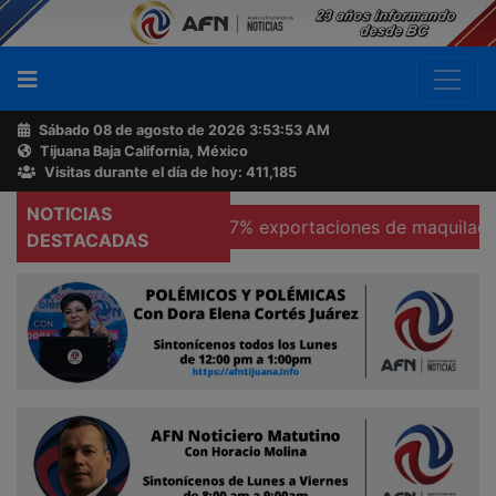
Sábado 08 de agosto de 2026
3:53:54 AM
Tijuana Baja California, México
Buscador
Visitas durante el día de hoy: 411,185
NOTICIAS
as
Se hunden 37% exportaciones de maquiladoras en Te
Acerca
DESTACADAS
de
AFN
Ventas
y
Contacto
Reportero