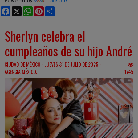
Powered by
Translate
Facebook
X
WhatsApp
Pinterest
Share
Sherlyn celebra el
cumpleaños de su hijo André
CIUDAD DE MÉXICO - JUEVES 31 DE JULIO DE 2025 -
AGENCIA MÉXICO.
1745