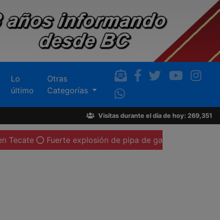
Lo
Otras
último
Categorías
Visitas durante el día de hoy: 269,351
uerte explosión de pipa de gas LP deja al menos 20 perso