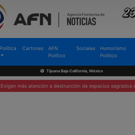
Política
Cartones
AFN
Sociales
Humorismo
Político
Político
Tijuana Baja California, México
tención a destrucción de espacios sagrados en Tecate
F