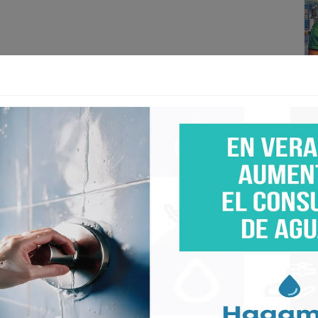
A+
A-
AGENCIA MÉXICO).- La vida privada de Gabriel
re todo ahora que se ha convertido en un soltero
eva, con quien estuvo luego de su separación con
de los primeros amores públicos de Soto, quien a su
la ha envuelto en estas últimas semanas, después de
a en discordia durante su noviazgo con el galán de
 yo ya no quiero hablar de nadie que no sea de mi
sobre el tema.