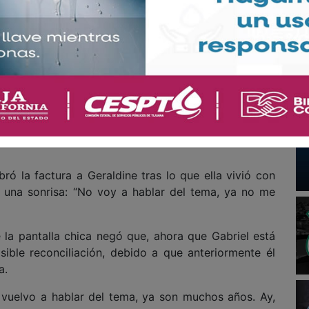
incapié en la importancia de aclarar este rumor, la
 no, cero”.
ar su versión de esta historia, Martha Julia señaló:
an conmigo. Jamás”.
ten resentimientos. “No, yo no guardo, es más, se me
igo de corazón, soy una persona que olvido por
o eso me enfermaría, pero soy una persona cero
ró la factura a Geraldine tras lo que ella vivió con
 una sonrisa: “No voy a hablar del tema, ya no me
e la pantalla chica negó que, ahora que Gabriel está
ble reconciliación, debido a que anteriormente él
a.
 vuelvo a hablar del tema, ya son muchos años. Ay,