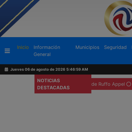
Buscador
(current)
Inicio
Información
Municipios
Seguridad
General
Acerca
de
Jueves 06 de agosto de 2026
5:47:01 AM
AFN
NOTICIAS
ón preventiva domiciliaria de Ruffo Appel
Exigen más a
DESTACADAS
Ventas
y
Contacto
Reportero