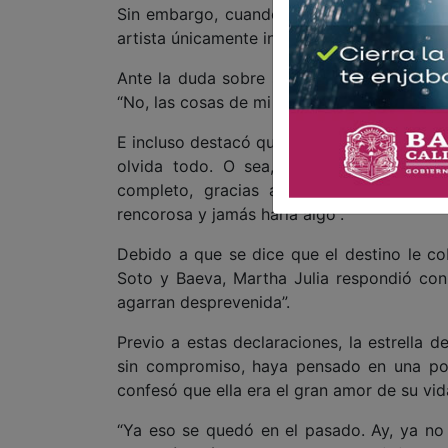
Sin embargo, cuando un reportero le hizo h
artista únicamente indicó: “Sin comentarios,
Ante la duda sobre si algún día piensa cont
“No, las cosas de mi vida privada se qued
E incluso destacó que por su parte no exis
olvida todo. O sea, de verdad se los d
completo, gracias a Dios, porque si n
rencorosa y jamás haría algo”.
Debido a que se dice que el destino le cob
Soto y Baeva, Martha Julia respondió con
agarran desprevenida”.
Previo a estas declaraciones, la estrella d
sin compromiso, haya pensado en una posi
confesó que ella era el gran amor de su vid
“Ya eso se quedó en el pasado. Ay, ya no