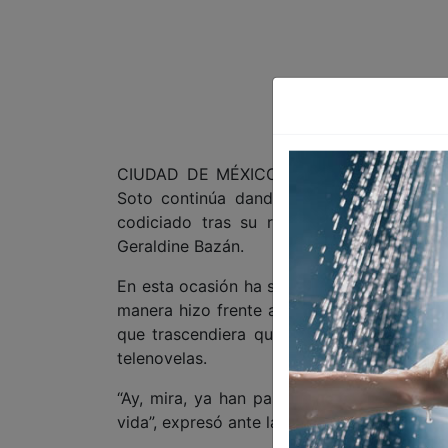
CIUDAD DE MÉXICO 9 DE MAYO DE 2025 (
Soto continúa dando de qué hablar, sob
codiciado tras su ruptura con Irina Ba
Geraldine Bazán.
En esta ocasión ha sido Martha Julia, uno 
manera hizo frente a la controversia que 
que trascendiera que Bazán fue la tercer
telenovelas.
“Ay, mira, ya han pasado tantos años que
vida”, expresó ante las primeras preguntas 