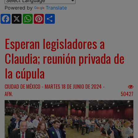
Powered by
Translate
Facebook
X
WhatsApp
Pinterest
Share
Esperan legisladores a
Claudia; reunión privada de
la cúpula
CIUDAD DE MÉXICO - MARTES 18 DE JUNIO DE 2024 -
AFN.
50427