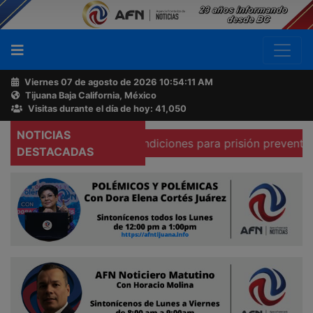
Viernes 07 de agosto de 2026
10:54:12 AM
Tijuana Baja California, México
Buscador
Visitas durante el día de hoy: 41,050
NOTICIAS
ma que existen condiciones para prisión preventiva domicil
Acerca
DESTACADAS
de
AFN
Ventas
y
Contacto
Reportero