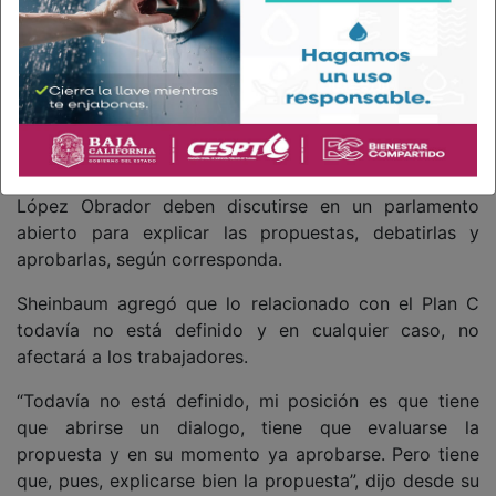
El equipo de Sheinbaum Pardo informó que dará una
conferencia de prensa a las 5:00 de la tarde en el
Salón Tesorería de Palacio Nacional.
Sheinbaum y el Plan C
El jueves 6 de junio, a cuatro días de su victoria
electoral, la presidente electa Claudia Sheinbaum
señaló que las reformas propuestas por el presidente
López Obrador deben discutirse en un parlamento
abierto para explicar las propuestas, debatirlas y
aprobarlas, según corresponda.
Sheinbaum agregó que lo relacionado con el Plan C
todavía no está definido y en cualquier caso, no
afectará a los trabajadores.
“Todavía no está definido, mi posición es que tiene
que abrirse un dialogo, tiene que evaluarse la
propuesta y en su momento ya aprobarse. Pero tiene
que, pues, explicarse bien la propuesta”, dijo desde su