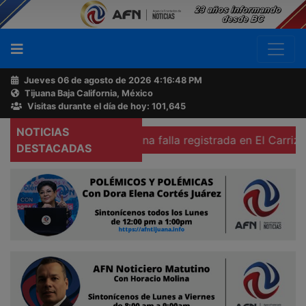
Jueves 06 de agosto de 2026
4:16:49 PM
Tijuana Baja California, México
Buscador
Visitas durante el día de hoy: 101,645
NOTICIAS
s colonias por una falla registrada en El Carrizo
Advier
Acerca
DESTACADAS
de
AFN
Ventas
y
Contacto
Reportero