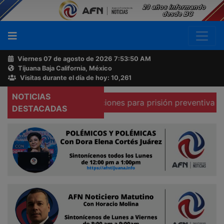
Viernes 07 de agosto de 2026
7:53:51 AM
Tijuana Baja California, México
Buscador
Visitas durante el día de hoy: 10,261
NOTICIAS
ue existen condiciones para prisión preventiva domiciliari
Acerca
DESTACADAS
de
AFN
Ventas
y
Contacto
Reportero