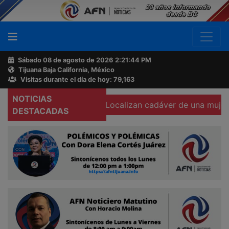
Sábado 08 de agosto de 2026
2:21:45 PM
Tijuana Baja California, México
Buscador
Visitas durante el día de hoy: 79,163
NOTICIAS
ámara corporal
Localizan cadáver de una mujer calcinada
Acerca
DESTACADAS
de
AFN
Ventas
y
Contacto
Reportero