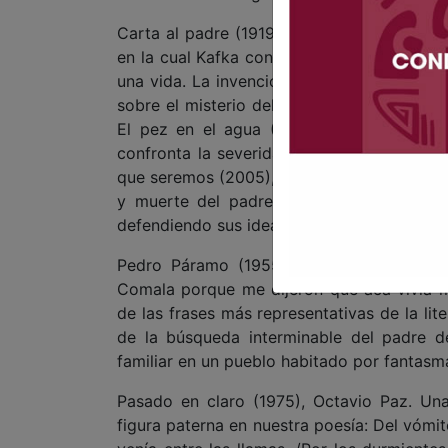
Carta al padre (1919), Franz Kafka. El gran
en la cual Kafka convierte la figura pate
una vida. La invención de la soledad (1982
sobre el misterio del padre, la ausencia y 
El pez en el agua (1993), Mario Vargas 
confronta la severidad del padre opuesto a
que seremos (2005), Héctor Abad Faciolinc
y muerte del padre. La reconstrucción 
defendiendo sus ideales.
Pedro Páramo (1955), Juan Rulfo. Una d
Comala porque me dijeron que acá vivía m
de las frases más representativas de la lit
de la búsqueda interminable del padre d
familiar en un pueblo habitado por fantasm
Pasado en claro (1975), Octavio Paz. Un
figura paterna en nuestra poesía: Del vómit