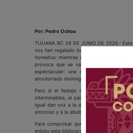
Por: Pedro Ochoa
TIJUANA BC 29 DE JUNIO DE 2026.- Este D
nos han regalado bellos relatos —comple
honestos: mientras en nuestro país el Día
provoca que se vacíen las tiendas de r
espectacular: una carne asada familiar
amodorrado domingo.
Pero si el festejo materno suele ser de
interminables, el padre encuentra su revan
igual dan voz a la alabanza como al recla
amoroso y a la abultada factura emocional
Para comprobar que los errores o aciertos
enlisto esta bibliografía mínima: