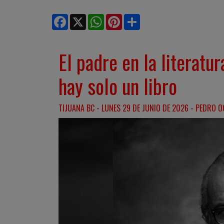
Facebook
X
WhatsApp
Pinterest
Share
El padre en la literatu
hay solo un libro
TIJUANA BC - LUNES 29 DE JUNIO DE 2026 - PEDRO O