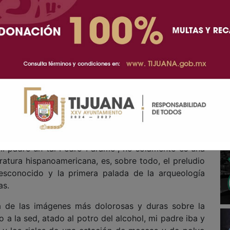
 ajuste de cuentas literario. Misiva dolorosa y lúcida
rna en una presencia monumental que condiciona toda
), Paul Auster. Espléndida meditación autobiográfica
la distancia que puede habitar dentro de una familia.
Llosa. Las Memorias del Nobel peruano en el cual
 la temprana vocación literaria del autor. El olvido
e. Una elegía conmovedora y luminosa sobre la vida
amorosa de un médico ejemplar que pierde la vida
e las grandes novelas de nuestra lengua. “Vine a
i padre un tal Pedro Páramo”, no solamente es una
eratura hispanoamericana, es, sobre todo, el preludio
esconocido y la primera palada de la arqueología
as.
a de las imágenes más dolorosas y duras sobre la
o a la sed, atado al potro del alcohol, mi padre iba y