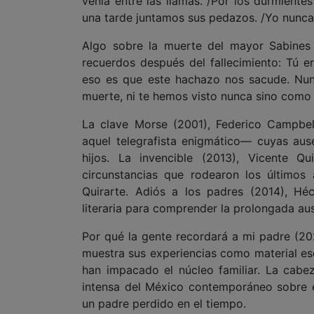
venía entre las llamas. /Por los durmiente
una tarde juntamos sus pedazos. /Yo nunca
Algo sobre la muerte del mayor Sabines 
recuerdos después del fallecimiento: Tú er
eso es que este hachazo nos sacude. Nun
muerte, ni te hemos visto nunca sino como l
La clave Morse (2001), Federico Campbell
aquel telegrafista enigmático— cuyas aus
hijos. La invencible (2013), Vicente Qu
circunstancias que rodearon los últimos 
Quirarte. Adiós a los padres (2014), Hé
literaria para comprender la prolongada au
Por qué la gente recordará a mi padre (20
muestra sus experiencias como material es
han impacado el núcleo familiar. La cabe
intensa del México contemporáneo sobre el v
un padre perdido en el tiempo.