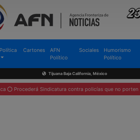
Política
Cartones
AFN
Sociales
Humorismo
Político
Político
Tijuana Baja California, México
ocederá Sindicatura contra policías que no porten su cámar