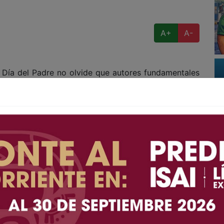
A+
A-
ía del Padre no olvide que autores fundamentales
jos y memorables— sobre la figura paterna. Seamos
 de la Madre satura restaurantes, suspende clases y
egalos, el Día del Padre tiene un destino menos
, con pocos amigos, más bien, para derrotar al
 flores, de música y sobremesas multitudinarias e
cha en las librerías. Ahí abundan los libros que por
mo, al homenaje y al ajuste de cuentas, al recuerdo
 largamente postergada.
 del viejo de la casa generan material de lectura,