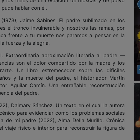
s y los rieles de una estación de moscas y de polvo
 pude hablar con él.
(1973), Jaime Sabines. El padre sublimado en los
es el tronco invulnerable y nosotros las ramas, por
ca frente a tu muerte nos paramos a pensar en la
a fuerza y la alegría.
. Extraordinaria aproximación literaria al padre —
encias son el dolor compartido por la madre y los
irarte. Un libro estremecedor sobre las dificiles
años y la muerte del padre, el historiador Martín
ctor Aguilar Camín. Una entrañable reconstrucción
sencia del padre.
22), Daimary Sánchez. Un texto en el cual la autora
cénico para evidenciar como los problemas sociales
za de mi padre (2022), Alma Delia Murillo. Crónica
iaje físico e interior para reconstruir la figura de