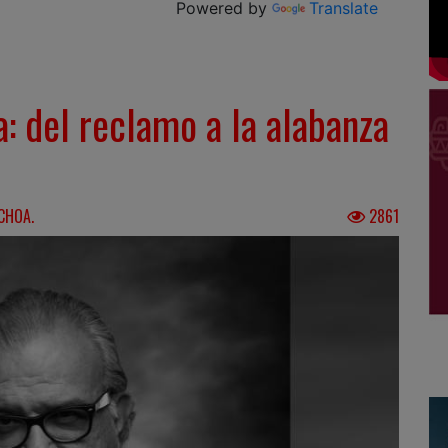
Powered by
Translate
ra: del reclamo a la alabanza
CHOA.
2861