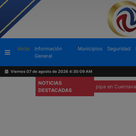
Buscador
(current)
Inicio
Información
Municipios
Seguridad
General
Acerca
de
Viernes 07 de agosto de 2026
4:30:10 AM
AFN
NOTICIAS
xico a heridos por explosión de pipa en Cuernavaca
Pr
DESTACADAS
Ventas
y
Contacto
Reportero