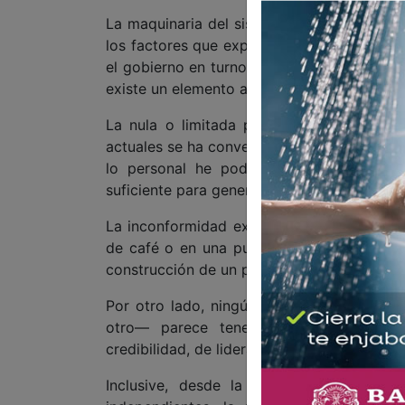
La maquinaria del sistema apunta a opera
los factores que explican este posible resu
el gobierno en turno. Sin embargo, más allá
existe un elemento aún más determinante: l
La nula o limitada participación de quie
actuales se ha convertido en el principal al
lo personal he podido constatar. Las vo
suficiente para generar un contrapeso real.
La inconformidad existe, pero en muchos 
de café o en una publicación en redes soci
construcción de un proyecto colectivo cap
Por otro lado, ningún partido político —ni
otro— parece tener hoy la capacidad 
credibilidad, de liderazgo y, sobre todo, de
Inclusive, desde la óptica de quienes