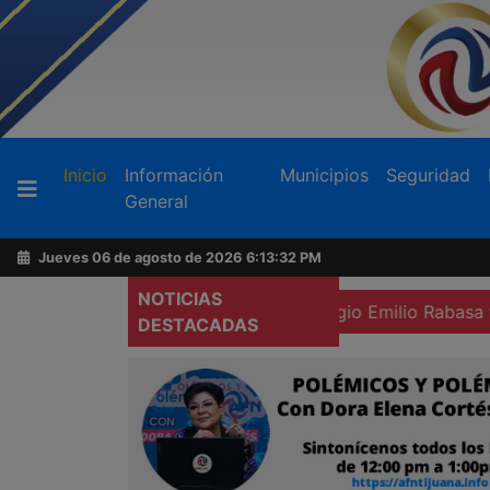
Buscador
(current)
Inicio
Información
Municipios
Seguridad
General
Acerca
de
Jueves 06 de agosto de 2026
6:13:34 PM
AFN
NOTICIAS
strada en El Carrizo
Colegio Emilio Rabasa también pide l
DESTACADAS
Ventas
y
Contacto
Reportero