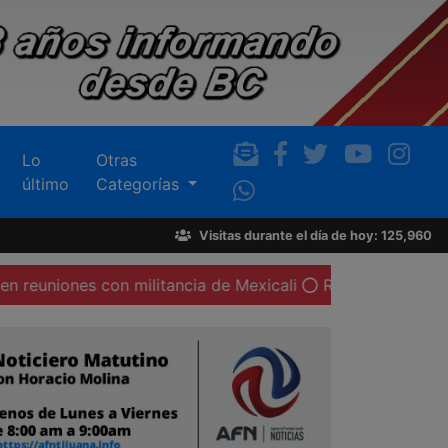
Lo
Otras
último
Categorías
Visitas durante el día de hoy: 125,960
con militancia de Mexicali
Revela el PAN de Tijuana no