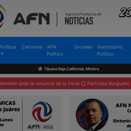
Política
Cartones
AFN
Sociales
Humorismo
Político
Político
Tijuana Baja California, México
a renuncia de la fiscal
Participa Burgueño en reuniones 