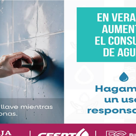
r nuevamente a favor del partido hegemónico. Entre
ltado, destaca el control institucional que hoy ejerce
 de los recursos, estructuras y posiciones de poder,
a apatía ciudadana.
nes no están de acuerdo con las políticas públicas
iado del sistema. Esa es, al menos, la realidad que en
ces críticas son pocas, dispersas y sin la fuerza
casos se queda en el ámbito privado: en una charla
ales. No trasciende a la acción organizada, ni a la
az de competir.
 PAN, ni PRI, ni Movimiento Ciudadano, ni cualquier
de articular una oposición sólida. Carecen de
 conexión real con la ciudadanía.
 hemos impulsado o formado parte de esfuerzos