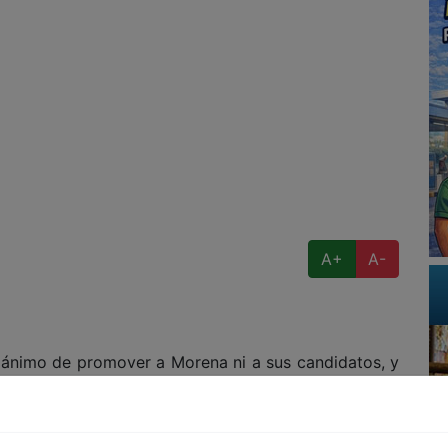
A+
A-
ánimo de promover a Morena ni a sus candidatos, y
lo que se ha podido observar en los últimos meses,
nte triunfará en las elecciones de 2027, incluso
r de los casos, los menos adecuados.