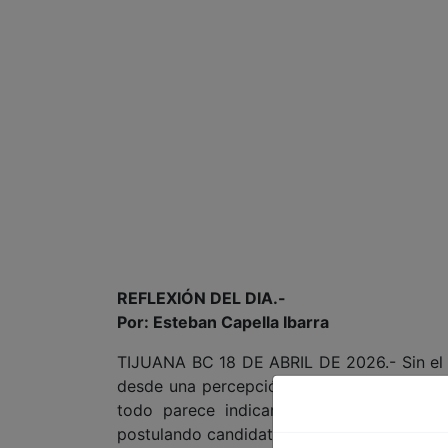
REFLEXIÓN DEL DIA.-
Por: Esteban Capella Ibarra
TIJUANA BC 18 DE ABRIL DE 2026.- Sin el 
desde una percepción personal basada en 
todo parece indicar que Morena nuevame
postulando candidatos débiles o, en el peo