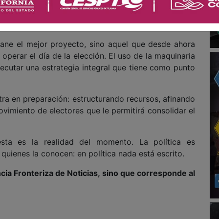
xiste hoy el tiempo suficiente para construir un
ir de manera efectiva en 2027. No por falta de
del entorno político y social.
gane el mejor proyecto, sino aquel que desde ahora
 operar el día de la elección. El uso de la maquinaria
jecutar una estrategia integral que tiene como punto
ra en preparación: estructurando recursos, afinando
ovimiento de electores que le permitirá consolidar el
sta es la realidad del momento. La política es
quienes la conocen: en política nada está escrito.
cia Fronteriza de Noticias, sino que corresponde al