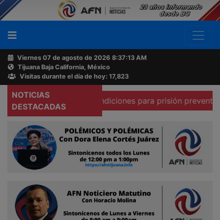
Viernes 07 de agosto de 2026
8:37:14 AM
Tijuana Baja California, México
Buscador
Visitas durante el día de hoy: 17,823
NOTICIAS
a que existen condiciones para prisión preventiva domicili
Acerca
DESTACADAS
de
AFN
Ventas
y
Contacto
Reportero