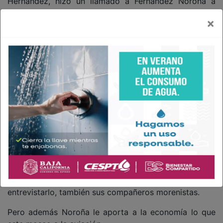
Hernández, hizo un llamado a Fernández Noroña a
mostrar empatía hacia las mujeres.
×
Además, la presidenta Claudia Sheinbaum afirmó que
hay que ser respetuosos con Grecia Quiroz.
“Yo creo primero que en estos casos hay que ser
muy... hay que respetar primero. O sea, la esposa de
del alcalde o alcaldesa de Uruapan no está pasando
por un momento fácil, acaba de perder a su esposo.
Yo creo que, en esa parte, pues tiene que haber una
sensibilidad para empezar”, comentó Sheinbaum en
conferencia mañanera.
En cuanto a la gira de Noroña por Baja California, ya
sabemos que viene de paseo, porque no sólo los
reporteros de la fuente dejaron de interesarse en
entrevistarlo, también sus compañeros morenistas.
Pero además Noroña le aporta a la economía lo que