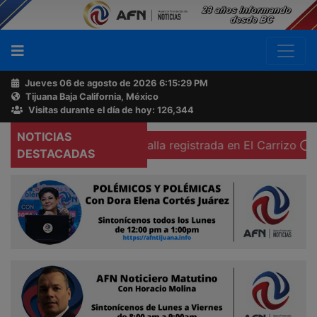
Jueves 06 de agosto de 2026
6:15:30 PM
Tijuana Baja California, México
Buscador
Visitas durante el día de hoy: 126,344
NOTICIAS
onias por una falla registrada en El Carrizo
Colegio Emi
Acerca
DESTACADAS
de
AFN
Ventas
y
Contacto
Reportero