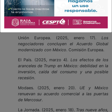
¿Y usted, qué piensa?
Referencias:
Unión Europea. (2025, enero 17).
Los
negociadores concluyen el Acuerdo Global
modernizado con México
. Comisión Europea.
El País. (2025, marzo 4).
Los efectos de los
aranceles de Trump en México: debilidad en la
inversión, caída del consumo y una posible
recesión
.
Modaes. (2025, enero 20).
UE y México
renuevan su acuerdo comercial a las puertas
de Mercosur
.
La Jornada. (2025, enero 18).
Tras nueve años,