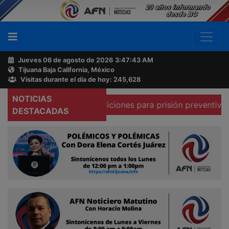
Jueves 06 de agosto de 2026
3:47:44 AM
Tijuana Baja California, México
Buscador
Visitas durante el día de hoy: 245,628
NOTICIAS
que existen condiciones para prisión preventiva domicilia
Acerca
DESTACADAS
de
AFN
Ventas
y
Contacto
Reportero