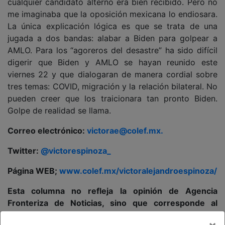
cualquier candidato alterno era bien recibido. Pero no
me imaginaba que la oposición mexicana lo endiosara.
La única explicación lógica es que se trata de una
jugada a dos bandas: alabar a Biden para golpear a
AMLO. Para los “agoreros del desastre” ha sido difícil
digerir que Biden y AMLO se hayan reunido este
viernes 22 y que dialogaran de manera cordial sobre
tres temas: COVID, migración y la relación bilateral. No
pueden creer que los traicionara tan pronto Biden.
Golpe de realidad se llama.
Correo electrónico:
victorae@colef.mx
.
Twitter:
@victorespinoza_
Página WEB;
www.colef.mx/victoralejandroespinoza/
Esta columna no refleja la opinión de Agencia
Fronteriza de Noticias, sino que corresponde al
punto de vista y libre expresión del autor
×