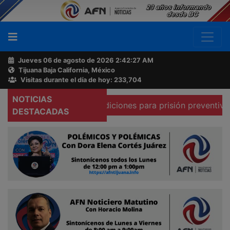
Jueves 06 de agosto de 2026
2:42:28 AM
Tijuana Baja California, México
Buscador
Visitas durante el día de hoy: 233,704
NOTICIAS
 que existen condiciones para prisión preventiva domicilia
Acerca
DESTACADAS
de
AFN
Ventas
y
Contacto
Reportero