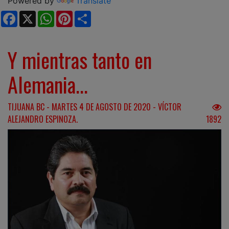
Powered by
Translate
Facebook
X
WhatsApp
Pinterest
Share
Y mientras tanto en
Alemania...
TIJUANA BC - MARTES 4 DE AGOSTO DE 2020 - VÍCTOR
ALEJANDRO ESPINOZA.
1892