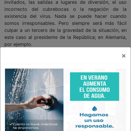
invitados, las salidas a lugares de diversión, el uso
incorrecto del cubrebocas o la negación de la
existencia del virus. Nada se puede hacer cuando
somos irresponsables. Pero siempre será más fácil
culpar a un tercero de la gravedad de la situación, en
este caso al presidente de la República; en Alemania,
por ejemplo.
×
Correo electrónico:
victorae@colef.mx
.
Twitter:
@victorespinoza_
Página WEB;
www.colef.mx/victoralejandroespinoza/
Esta columna no refleja la opinión de Agencia
Fronteriza de Noticias, sino que corresponde al
punto de vista y libre expresión del autor