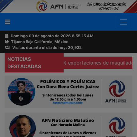
Domingo 09 de agosto de 2026
8:55:16 AM
Tijuana Baja California, México
Buscador
Visitas durante el día de hoy: 20,922
NOTICIAS
s
Se hunden 37% exportaciones de maquiladoras en Tec
Acerca
DESTACADAS
de
AFN
Ventas
y
Contacto
Reportero