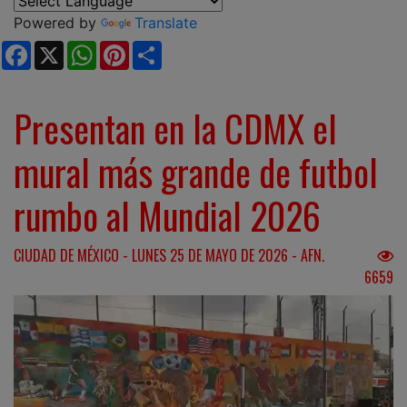
Powered by
Translate
Facebook
X
WhatsApp
Pinterest
Share
Presentan en la CDMX el
mural más grande de futbol
rumbo al Mundial 2026
CIUDAD DE MÉXICO - LUNES 25 DE MAYO DE 2026 - AFN.
6659