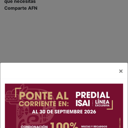
que necesitas
Comparte AFN
×