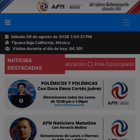
Sábado 08 de agosto de 2026
1:04:22 PM
Tijuana Baja California, México
Buscador
Visitas durante el día de hoy: 64,391
NOTICIAS
alcinada en la canalización
Pide Episcopado Mexicano a P
Acerca
DESTACADAS
de
AFN
Ventas
y
Contacto
Reportero