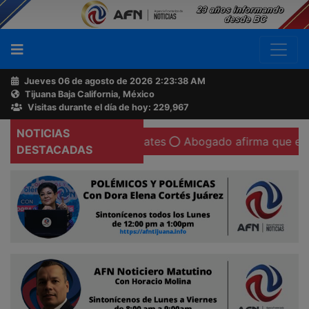
Jueves 06 de agosto de 2026
2:23:39 AM
Tijuana Baja California, México
Buscador
Visitas durante el día de hoy: 229,967
NOTICIAS
n ahora regala aguacates
Abogado afirma que existen con
Acerca
DESTACADAS
de
AFN
Ventas
y
Contacto
Reportero