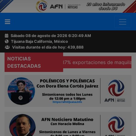
Sábado 08 de agosto de 2026
6:20:50 AM
Tijuana Baja California, México
Buscador
Visitas durante el día de hoy: 439,888
NOTICIAS
icas
Se hunden 37% exportaciones de maquiladoras en 
Acerca
DESTACADAS
de
AFN
Ventas
y
Contacto
Reportero