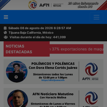
Sábado 08 de agosto de 2026
6:28:58 AM
Tijuana Baja California, México
Buscador
Visitas durante el día de hoy: 441,099
NOTICIAS
licas
Se hunden 37% exportaciones de maquiladoras en
Acerca
DESTACADAS
de
AFN
Ventas
y
Contacto
Reportero